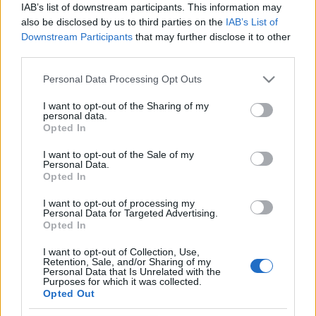
IAB’s list of downstream participants. This information may
also be disclosed by us to third parties on the
IAB’s List of
Downstream Participants
that may further disclose it to other
third parties.
Please note that this website/app uses one or more Google
Personal Data Processing Opt Outs
HÍREK
services and may gather and store information including but
not limited to your visit or usage behaviour. You may click to
I want to opt-out of the Sharing of my
personal data.
grant or deny consent to Google and its third-party tags to
MEGOSZTÁS
Opted In
use your data for below specified purposes in below Google
consent section.
I want to opt-out of the Sale of my
Personal Data.
Opted In
I want to opt-out of processing my
Personal Data for Targeted Advertising.
Opted In
I want to opt-out of Collection, Use,
Retention, Sale, and/or Sharing of my
Personal Data that Is Unrelated with the
Purposes for which it was collected.
Opted Out