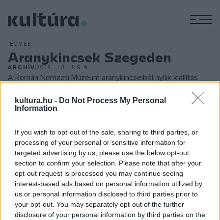
M
EGYÉB
Aranykincsek Szegeden
ARCHÍV
2018. JÚLIUS 9.
A Román Nemzeti Múzeum aranykincseiből nyílik kiállítás
Szegeden, a szinte felbecsülhetetlen értékű kollekció július
kultura.hu -
Do Not Process My Personal
8-án délután érkezett meg a Tisza-parti városba. Az
Ősi
Information
arany- és ezüstkincsek Romániából
című kiállításon a
Romániában a 19?20. században előkerült legértékesebb,
If you wish to opt-out of the sale, sharing to third parties, or
processing of your personal or sensitive information for
legszebb arany- és ezüsttárgyakat mutatják be. A kollekció
targeted advertising by us, please use the below opt-out
sok ezer évet ölel át: az őskortól a középkorig
section to confirm your selection. Please note that after your
találkozhatnak gyönyörű ötvösremekekkel a látogatók. A
opt-out request is processed you may continue seeing
interest-based ads based on personal information utilized by
műtárgyak között szerepelnek fegyverek, pajzsok és
us or personal information disclosed to third parties prior to
sisakok, valamint különböző ékszerek és használati tárgyak
your opt-out. You may separately opt-out of the further
is. A kiállítás várhatóan július 18-tól látható Szegeden.
disclosure of your personal information by third parties on the