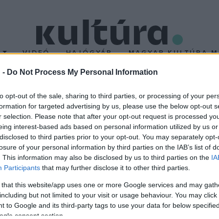
T
VIDEÓ
HAJÓGYÁR
MAGYAR KULTÚRA M
 -
Do Not Process My Personal Information
dáchban
to opt-out of the sale, sharing to third parties, or processing of your per
formation for targeted advertising by us, please use the below opt-out s
r selection. Please note that after your opt-out request is processed y
 be a Madách Színház Valló Péter rendezésében; a Woody Allen fi
eing interest-based ads based on personal information utilized by us or
agyszínpadon. A darab története szerint Lenny, a New York-i spo
disclosed to third parties prior to your opt-out. You may separately opt-
losure of your personal information by third parties on the IAB’s list of
ható, a család mégsem teljes: hiányzik belőle a gyerek. Amanda
. This information may also be disclosed by us to third parties on the
IA
erjét nem szeretné kockára tenni, ezért férjével úgy döntenek, 
Participants
that may further disclose it to other third parties.
 that this website/app uses one or more Google services and may gath
including but not limited to your visit or usage behaviour. You may click 
 to Google and its third-party tags to use your data for below specifi
ogle consent section.