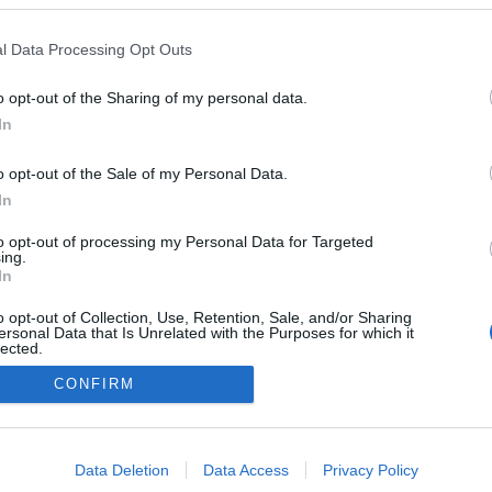
l Data Processing Opt Outs
o opt-out of the Sharing of my personal data.
In
o opt-out of the Sale of my Personal Data.
In
to opt-out of processing my Personal Data for Targeted
ing.
In
o opt-out of Collection, Use, Retention, Sale, and/or Sharing
ersonal Data that Is Unrelated with the Purposes for which it
lected.
Out
CONFIRM
NÉPI
consents
o allow Google to enable storage related to advertising like cookies on
Data Deletion
Data Access
Privacy Policy
evice identifiers in apps.