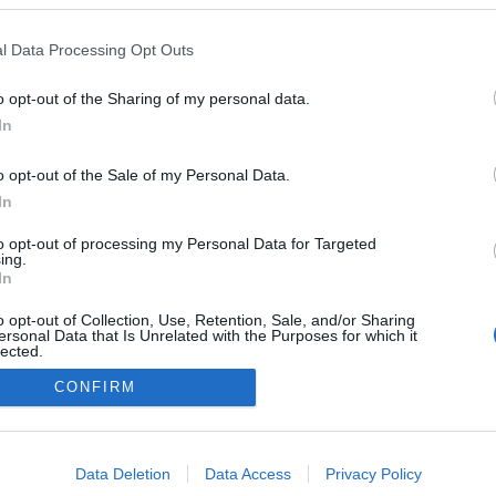
l Data Processing Opt Outs
o opt-out of the Sharing of my personal data.
In
o opt-out of the Sale of my Personal Data.
In
to opt-out of processing my Personal Data for Targeted
ing.
In
o opt-out of Collection, Use, Retention, Sale, and/or Sharing
ersonal Data that Is Unrelated with the Purposes for which it
lected.
Out
CONFIRM
NÉPI
consents
o allow Google to enable storage related to advertising like cookies on
Data Deletion
Data Access
Privacy Policy
evice identifiers in apps.