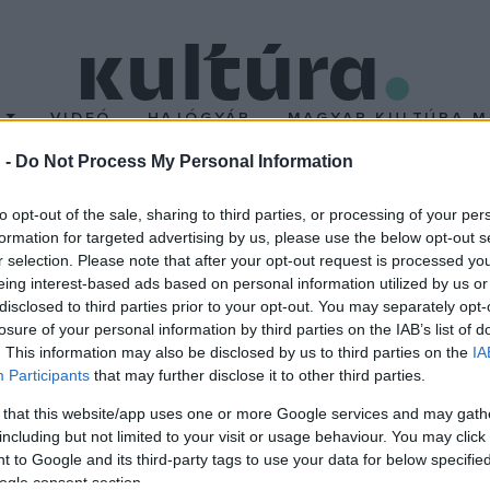
T
VIDEÓ
HAJÓGYÁR
MAGYAR KULTÚRA M
 -
Do Not Process My Personal Information
cre emlékeznek ma
to opt-out of the sale, sharing to third parties, or processing of your per
formation for targeted advertising by us, please use the below opt-out s
r selection. Please note that after your opt-out request is processed y
renc kétszeres Kossuth-díjas színművész, a nemzet színésze, a m
eing interest-based ads based on personal information utilized by us or
en, a Kálmán Imre utca 10. számú házon, ahol a színész első önál
disclosed to third parties prior to your opt-out. You may separately opt-
losure of your personal information by third parties on the IAB’s list of
. Utána adják át a Bessenyei Ferenc Művészeti Díjat a színészről
. This information may also be disclosed by us to third parties on the
IA
éter és Piros Ildikó színművész, valamint a Bessenyei Színkör és 
Participants
that may further disclose it to other third parties.
 that this website/app uses one or more Google services and may gath
including but not limited to your visit or usage behaviour. You may click 
 to Google and its third-party tags to use your data for below specifi
ogle consent section.