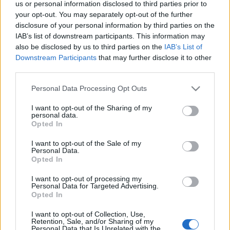
us or personal information disclosed to third parties prior to
feldolgozása 2016-ban kezdődött és 2018 elején vált
your opt-out. You may separately opt-out of the further
hozzáférhetővé. A Szépművészeti Múzeum közleménye
disclosure of your personal information by third parties on the
IAB’s list of downstream participants. This information may
szerint a grafikai gyűjtemény csaknem kilencezer rajzot és
also be disclosed by us to third parties on the
IAB’s List of
100 ezer grafikát tartalmaz a műfaj európai emlékeinek
Downstream Participants
that may further disclose it to other
változatos képét adva a 15. század közepétől egészen
third parties.
napjainkig.
Please note that this website/app uses one or more Google
Personal Data Processing Opt Outs
services and may gather and store information including but
not limited to your visit or usage behaviour. You may click to
I want to opt-out of the Sharing of my
personal data.
grant or deny consent to Google and its third-party tags to
Opted In
use your data for below specified purposes in below Google
consent section.
I want to opt-out of the Sale of my
HÍREK
Personal Data.
Opted In
MEGOSZTÁS
I want to opt-out of processing my
Personal Data for Targeted Advertising.
Opted In
I want to opt-out of Collection, Use,
Retention, Sale, and/or Sharing of my
Personal Data that Is Unrelated with the