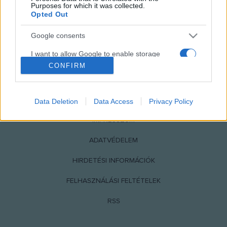
Purposes for which it was collected.
Opted Out
Google consents
I want to allow Google to enable storage
related to advertising like cookies on web or
CONFIRM
device identifiers in apps.
NÉPI
I want to allow my user data to be sent to
Data Deletion
Data Access
Privacy Policy
Google for online advertising purposes.
IMPRESSZUM
I want to allow Google to send me
personalized advertising.
ADATVÉDELEM
I want to allow Google to enable storage
HIRDETÉSI INFORMÁCIÓK
related to analytics like cookies on web or
device identifiers in apps.
FELHASZNÁLÁSI FELTÉTELEK
I want to allow Google to enable storage
RSS
related to functionality of the website or app.