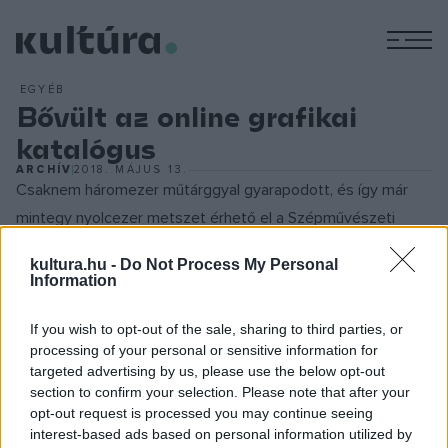
M
EGYÉB
Bővült az online grafikai
katalógus
ARCHÍV
2018. MÁJUS 13.
Csaknem háromezer műtárggyal gyarapodott, és így már
mintegy nyolcezer metszet érhető el a Szépművészeti
Múzeum grafikai gyűjteményének online katalógusában. A
kultura.hu -
Do Not Process My Personal
most elkészült újabb fejezet, a
17. századi itáliai grafikák
Information
szerzője Kárpáti Zoltán és Nagy Eszter: az olasz és francia
metszeteket bemutató fejezet bővült a 17. századi olasz
If you wish to opt-out of the sale, sharing to third parties, or
processing of your personal or sensitive information for
sokszorosított grafikákkal. A katalógus a művek lehető
targeted advertising by us, please use the below opt-out
legteljesebb, szakirodalommal és rövid kommentárokkal
section to confirm your selection. Please note that after your
kísért bemutatására törekszik. A
digitális katalógus
2012 óta
opt-out request is processed you may continue seeing
interest-based ads based on personal information utilized by
érhető el, a gyűjtemény most publikált, újabb részének