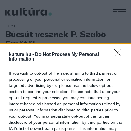
M
EGYÉB
Búcsút vesznek P. Szabó
Ernőtől
ARCHÍV
2018. SZEPTEMBER 19.
kultura.hu -
Do Not Process My Personal
P. Szabó Ernő újságírót, művészettörténészt szeptember
Information
26-án délután búcsúztatják Budapesten ? közölte az
Új
Művészet
folyóirat szerkesztősége. A közlés szerint P.
If you wish to opt-out of the sale, sharing to third parties, or
processing of your personal or sensitive information for
Szabó Ernő búcsúztatását szeptember 26-án 16 órakor
targeted advertising by us, please use the below opt-out
tartják a Batthyány téri Szent Anna-templomban szentmise
section to confirm your selection. Please note that after your
keretében. P. Szabó Ernő újságíró, művészettörténész, az
Új
opt-out request is processed you may continue seeing
interest-based ads based on personal information utilized by
Művészet
című folyóirat vezető szerkesztője hatvanhat
us or personal information disclosed to third parties prior to
éves korában hunyt el szeptember 9-én.
your opt-out. You may separately opt-out of the further
disclosure of your personal information by third parties on the
IAB’s list of downstream participants. This information may