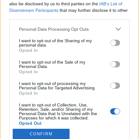
also be disclosed by us to third parties on the
IAB’s List of
Downstream Participants
that may further disclose it to other
third parties.
HÍREK
Please note that this website/app uses one or more Google
Personal Data Processing Opt Outs
services and may gather and store information including but
MEGOSZTÁS
not limited to your visit or usage behaviour. You may click to
I want to opt-out of the Sharing of my
personal data.
grant or deny consent to Google and its third-party tags to
Opted In
use your data for below specified purposes in below Google
consent section.
I want to opt-out of the Sale of my
Personal Data.
Opted In
I want to opt-out of processing my
Personal Data for Targeted Advertising.
Opted In
I want to opt-out of Collection, Use,
Retention, Sale, and/or Sharing of my
Personal Data that Is Unrelated with the
Purposes for which it was collected.
NÉPI
Opted Out
CONFIRM
Google consents