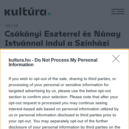
M
EGYÉB
Csákányi Eszterrel és Nánay
Istvánnal indul a Színházi
Kritikusok Céhének jubileumi
beszélgetéssorozata
kultura.hu -
Do Not Process My Personal
Information
ARCHÍV
2019. JANUÁR 21.
A Színházi Kritikusok Céhe első alkalommal az 1979/1980-as
If you wish to opt-out of the sale, sharing to third parties, or
évad végén adta át a Színikritikusok díját. A 40. évforduló
processing of your personal or sensitive information for
kapcsán induló beszélgetéssorozatban meghívott
targeted advertising by us, please use the below opt-out
section to confirm your selection. Please note that after your
kritikusokkal és díjazott alkotókkal járják körül, mit jelentett a
opt-out request is processed you may continue seeing
díj egykor, mit ma. A havi rendszerességgel jelentkező
interest-based ads based on personal information utilized by
beszélgetéssorozat állandó helyszíne a Három Holló. Az
us or personal information disclosed to third parties prior to
your opt-out. You may separately opt-out of the further
első beszélgetésre 2019. január 29-én 17 órai kezdettel
disclosure of your personal information by third parties on the