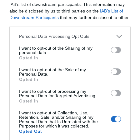
kerül sor.
IAB’s list of downstream participants. This information may
also be disclosed by us to third parties on the
IAB’s List of
Downstream Participants
that may further disclose it to other
third parties.
Please note that this website/app uses one or more Google
Personal Data Processing Opt Outs
HÍREK
services and may gather and store information including but
not limited to your visit or usage behaviour. You may click to
I want to opt-out of the Sharing of my
personal data.
grant or deny consent to Google and its third-party tags to
Opted In
MEGOSZTÁS
use your data for below specified purposes in below Google
consent section.
I want to opt-out of the Sale of my
Personal Data.
Opted In
I want to opt-out of processing my
Personal Data for Targeted Advertising.
Opted In
I want to opt-out of Collection, Use,
Retention, Sale, and/or Sharing of my
Personal Data that Is Unrelated with the
Purposes for which it was collected.
Opted Out