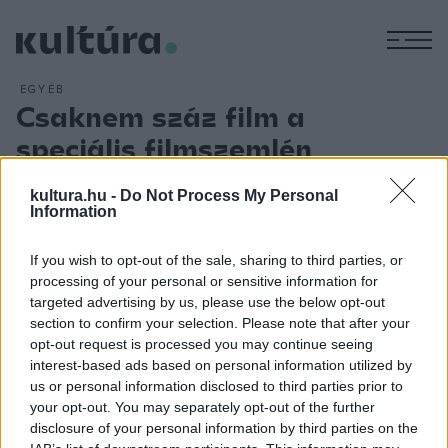
M
EGYÉB
Csaknem száz film a
speciális filmszemlén
ARCHÍV
2018. OKTÓBER 24.
Több mint 80 alkotást láthat a közönség október 24-én és
kultura.hu -
Do Not Process My Personal
Information
25-én a budapesti Eötvös10 Közösségi és Kulturális
Színtérben megrendezett Magyar Speciális Független
If you wish to opt-out of the sale, sharing to third parties, or
Filmszemlén, amelyen fogyatékkal élők, pszichiátriai és
processing of your personal or sensitive information for
szenvedélybetegek, valamint professzionális alkotók,
targeted advertising by us, please use the below opt-out
section to confirm your selection. Please note that after your
független filmesek és diákok alkotásai is bemutatkoznak. A
opt-out request is processed you may continue seeing
seregszemlére évről évre egyre több alkotást neveznek
interest-based ads based on personal information utilized by
Magyarországról és a határon túlról egyaránt. A díjakat
us or personal information disclosed to third parties prior to
your opt-out. You may separately opt-out of the further
október 25-én adják át a díjkiosztó gálán.
disclosure of your personal information by third parties on the