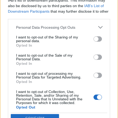
IAB’s list of downstream participants. This information may
also be disclosed by us to third parties on the
IAB’s List of
Downstream Participants
that may further disclose it to other
third parties.
HÍREK
Please note that this website/app uses one or more Google
Personal Data Processing Opt Outs
services and may gather and store information including but
not limited to your visit or usage behaviour. You may click to
I want to opt-out of the Sharing of my
MEGOSZTÁS
personal data.
grant or deny consent to Google and its third-party tags to
Opted In
use your data for below specified purposes in below Google
consent section.
I want to opt-out of the Sale of my
Personal Data.
Opted In
I want to opt-out of processing my
Personal Data for Targeted Advertising.
Opted In
I want to opt-out of Collection, Use,
Retention, Sale, and/or Sharing of my
Personal Data that Is Unrelated with the
Purposes for which it was collected.
Opted Out
NÉPI