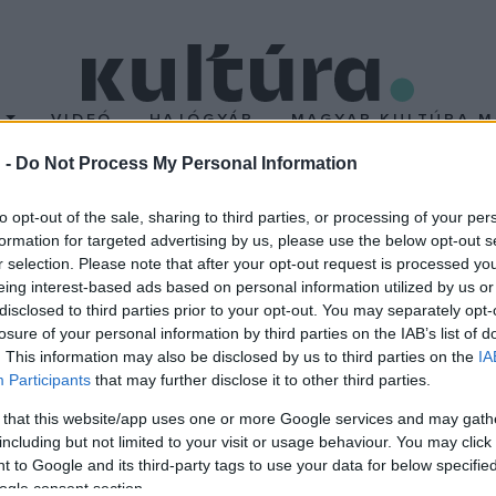
T
VIDEÓ
HAJÓGYÁR
MAGYAR KULTÚRA M
 -
Do Not Process My Personal Information
 Vinci-emlékév
to opt-out of the sale, sharing to third parties, or processing of your per
formation for targeted advertising by us, please use the below opt-out s
r selection. Please note that after your opt-out request is processed y
egekkel és többek között egy Leonardo-festménnyel díszített két
eing interest-based ads based on personal information utilized by us or
iállítások sora a római elnöki palota kiállítótermeiben március 14-
disclosed to third parties prior to your opt-out. You may separately opt-
losure of your personal information by third parties on the IAB’s list of
tt, amely június 30-ig látható. A torinói királyi palotában április 15
. This information may also be disclosed by us to third parties on the
IA
ia képtárában pedig a
Leonardo Da Vinci ? Az ember a világ mod
Participants
that may further disclose it to other third parties.
 that this website/app uses one or more Google services and may gath
including but not limited to your visit or usage behaviour. You may click 
 to Google and its third-party tags to use your data for below specifi
ogle consent section.