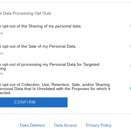
l Data Processing Opt Outs
o opt-out of the Sharing of my personal data.
In
o opt-out of the Sale of my Personal Data.
In
to opt-out of processing my Personal Data for Targeted
ing.
In
o opt-out of Collection, Use, Retention, Sale, and/or Sharing
ersonal Data that Is Unrelated with the Purposes for which it
lected.
Out
CONFIRM
consents
NÉPI
o allow Google to enable storage related to advertising like cookies on
Data Deletion
Data Access
Privacy Policy
evice identifiers in apps.