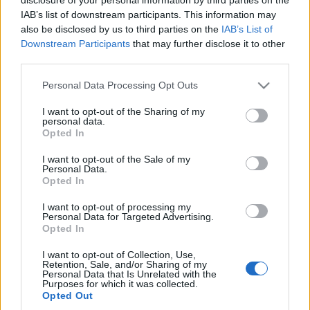
kőemlékek eredete ezektől független.
IAB’s list of downstream participants. This information may
also be disclosed by us to third parties on the
IAB’s List of
Downstream Participants
that may further disclose it to other
third parties.
Please note that this website/app uses one or more Google
Personal Data Processing Opt Outs
services and may gather and store information including but
HÍREK
not limited to your visit or usage behaviour. You may click to
I want to opt-out of the Sharing of my
personal data.
grant or deny consent to Google and its third-party tags to
Opted In
use your data for below specified purposes in below Google
MEGOSZTÁS
consent section.
I want to opt-out of the Sale of my
Personal Data.
Opted In
I want to opt-out of processing my
Personal Data for Targeted Advertising.
Opted In
I want to opt-out of Collection, Use,
Retention, Sale, and/or Sharing of my
Personal Data that Is Unrelated with the
Purposes for which it was collected.
Opted Out