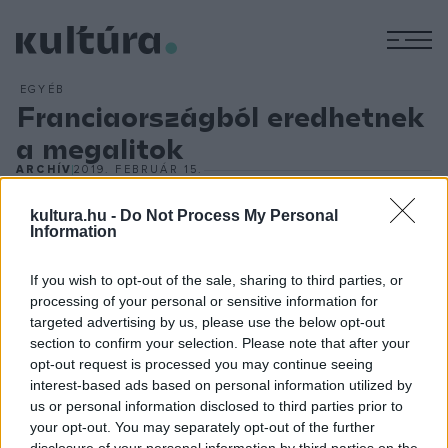
M
EGYÉB
Franciaországból eredhetnek
a megalitok
ARCHÍV
2019. FEBRUÁR 15.
Közös eredetük lehet az angliai Stonehenge-hez hasonló
kultura.hu -
Do Not Process My Personal
őskori európai kőemlékeknek (megalitoknak), amelyek egy új
Information
kutatás szerint Franciaország mai területéről erednek. Az
amerikai tudományos akadémia folyóiratában megjelent
If you wish to opt-out of the sale, sharing to third parties, or
tanulmány szerint vadászó-gyűjtögető életmódot folytató
processing of your personal or sensitive information for
targeted advertising by us, please use the below opt-out
emberek állíthatták az első megalitokat mintegy hétezer
section to confirm your selection. Please note that after your
éve, majd később hajósok elterjeszthették szerte
opt-out request is processed you may continue seeing
Európában. Régészek korábban úgy vélték, hogy ezek az
interest-based ads based on personal information utilized by
us or personal information disclosed to third parties prior to
építmények a Közel-Keletről származnak, de egyre több
your opt-out. You may separately opt-out of the further
antropológus és régész ért egyet abban, hogy az európai
disclosure of your personal information by third parties on the