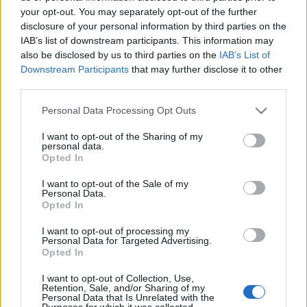
remekeiből mutat be válogatást. Idén lesz két Violin Extra
your opt-out. You may separately opt-out of the further
disclosure of your personal information by third parties on the
program is: április 9-én és május 28-án az Auer Trió ? Kováts
IAB’s list of downstream participants. This information may
Péter (hegedű), Varga István (gordonka) és Fülei Balázs
also be disclosed by us to third parties on the
IAB’s List of
(zongora) ? Beethoven műveit adja elő, április 14-én pedig
Downstream Participants
that may further disclose it to other
third parties.
Alexander Bălănescu hegedűművész ad koncertet.
Please note that this website/app uses one or more Google
Personal Data Processing Opt Outs
services and may gather and store information including but
not limited to your visit or usage behaviour. You may click to
I want to opt-out of the Sharing of my
personal data.
grant or deny consent to Google and its third-party tags to
Opted In
use your data for below specified purposes in below Google
HÍREK
consent section.
I want to opt-out of the Sale of my
Personal Data.
Opted In
MEGOSZTÁS
I want to opt-out of processing my
Personal Data for Targeted Advertising.
Opted In
I want to opt-out of Collection, Use,
Retention, Sale, and/or Sharing of my
Personal Data that Is Unrelated with the
Purposes for which it was collected.