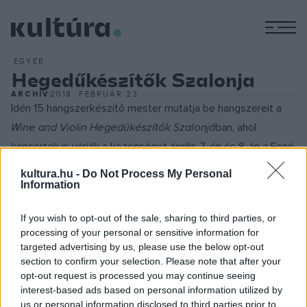
M
EGYÉB
Hegedűkészítők Szalonja
ARCHÍV
2018. FEBRUÁR 23.
Idén 15 hangszerkészítő mester mutatja be hangszereit a
Wine and Violin Hegedűkészítők Szalonjá
ban, ahol
koncertek is várják a közönséget április 7-én és 8-án a Fonó
Budai Zeneházban. Két nemzetközi hírű művész, Kokas
kultura.hu -
Do Not Process My Personal
Katalin hegedűművész és Kokas Dóra csellóművész április
Information
7-én ad koncertet a nagyteremben, előadásukban Maurice
If you wish to opt-out of the sale, sharing to third parties, or
Ravel
Szonáta hegedűre és csellóra
, valamint Kodály
processing of your personal or sensitive information for
Zoltán
Duó hegedűre és gordonkára
című műve hangzik el.
targeted advertising by us, please use the below opt-out
Másnap az Opera Quartet ? Deák Sára (hegedű), Hutás
section to confirm your selection. Please note that after your
opt-out request is processed you may continue seeing
Erzsébet (hegedű), Sándor József (mélyhegedű) és Nagy
interest-based ads based on personal information utilized by
Domonkos (gordonka) ? az opera- és a kvartettirodalom
us or personal information disclosed to third parties prior to