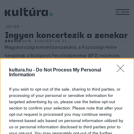
M
EGYÉB
Ingyen koncertezik a zenekar
ARCHÍV
2018. AUGUSZTUS 31.
Magyarországi koncertsorozatukra, a
Közösségi Hét
re
hangolnak a Budapesti Fesztiválzenekar (BFZ) művészei,
akik szeptember 4. és 7. között 24 ingyenes koncertet
kultura.hu -
Do Not Process My Personal
adnak országszerte. A templomi zene és Johann Sebastian
Information
Bach kedvelői ezúttal Piliscsabán, Szombathelyen és
Szécsényben találkozhatnak a zenekarral. A klezmer zene
If you wish to opt-out of the sale, sharing to third parties, or
processing of your personal or sensitive information for
kedvelőit Egerben, Gyulán és Kiskőrösön várják szeptember
targeted advertising by us, please use the below opt-out
4-én 5-én és 6-án. A zenekar mindezeken túl vasárnap a
section to confirm your selection. Please note that after your
Dunapest fesztivál zárókoncertjén, a Várkert Bazárban is
opt-out request is processed you may continue seeing
interest-based ads based on personal information utilized by
fellép. A
Zenevár
című interaktív koncerttel a Cseppkő
us or personal information disclosed to third parties prior to
Gyermekotthon mellett Hódmezővásárhelyre és
your opt-out. You may separately opt-out of the further