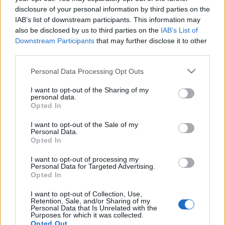
Ceglédbercelre is ellátogatnak, és ezúttal 15 idősotthonban
disclosure of your personal information by third parties on the
IAB’s list of downstream participants. This information may
zenélnek Budapesttől Gyöngyöspusztán át Bátaszékig
also be disclosed by us to third parties on the
IAB’s List of
szeptember 5-től 7-ig.
Downstream Participants
that may further disclose it to other
third parties.
Please note that this website/app uses one or more Google
Personal Data Processing Opt Outs
services and may gather and store information including but
not limited to your visit or usage behaviour. You may click to
I want to opt-out of the Sharing of my
personal data.
grant or deny consent to Google and its third-party tags to
HÍREK
Opted In
use your data for below specified purposes in below Google
consent section.
I want to opt-out of the Sale of my
MEGOSZTÁS
Personal Data.
Opted In
I want to opt-out of processing my
Personal Data for Targeted Advertising.
Opted In
I want to opt-out of Collection, Use,
Retention, Sale, and/or Sharing of my
Personal Data that Is Unrelated with the
Purposes for which it was collected.
Opted Out