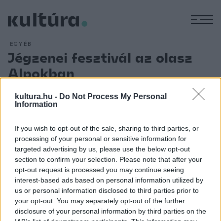
M
EGYÉB
Jégzenei fesztivál az olasz
Alpokban
ARCHÍV
2019. JANUÁR 11.
Színházzá alakítottak ki egy 2600 méter magasan fekvő
kultura.hu -
Do Not Process My Personal
Information
iglut az olasz Alpokban, a Vermiglióban lévő létesítményben
jégzenei fesztivált rendeznek több mint 60 koncerttel a
If you wish to opt-out of the sale, sharing to third parties, or
programban három hónapon át. A heti négy koncerten a
processing of your personal or sensitive information for
zenészek jégből készült hangszereken játszanak, ezért
targeted advertising by us, please use the below opt-out
section to confirm your selection. Please note that after your
kesztyűben kénytelenek megszólaltatni az
opt-out request is processed you may continue seeing
ütőhangszereket és leheletük gyakran ráfagy a hegedűkre,
interest-based ads based on personal information utilized by
csellókra, gitárokra. A fesztivál alapítója Tom Linhart amerikai
us or personal information disclosed to third parties prior to
your opt-out. You may separately opt-out of the further
művész, aki már tíz éve készít hangszereket jégből.
disclosure of your personal information by third parties on the