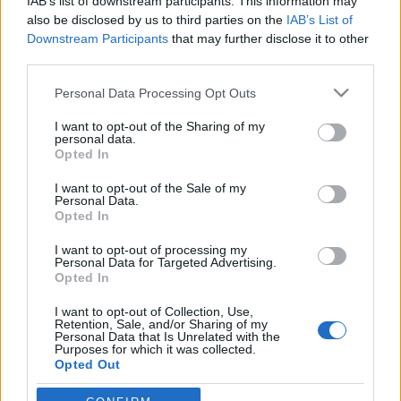
IAB’s list of downstream participants. This information may
also be disclosed by us to third parties on the
IAB’s List of
Downstream Participants
that may further disclose it to other
third parties.
HÍREK
Please note that this website/app uses one or more Google
Personal Data Processing Opt Outs
services and may gather and store information including but
not limited to your visit or usage behaviour. You may click to
I want to opt-out of the Sharing of my
MEGOSZTÁS
personal data.
grant or deny consent to Google and its third-party tags to
Opted In
use your data for below specified purposes in below Google
consent section.
I want to opt-out of the Sale of my
Personal Data.
Opted In
I want to opt-out of processing my
Personal Data for Targeted Advertising.
Opted In
I want to opt-out of Collection, Use,
Retention, Sale, and/or Sharing of my
Personal Data that Is Unrelated with the
Purposes for which it was collected.
Opted Out
NÉPI