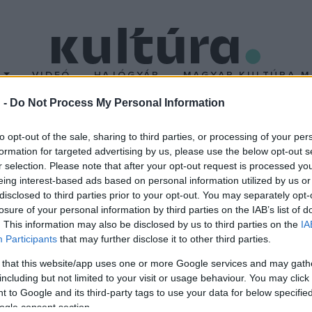
T
VIDEÓ
HAJÓGYÁR
MAGYAR KULTÚRA M
 -
Do Not Process My Personal Information
ílt kiállítás a Magyar
to opt-out of the sale, sharing to third parties, or processing of your per
formation for targeted advertising by us, please use the below opt-out s
r selection. Please note that after your opt-out request is processed y
eing interest-based ads based on personal information utilized by us or
disclosed to third parties prior to your opt-out. You may separately opt-
ar alkotóművészek és Mező Ferenc költő közös kiállítása május 1
losure of your personal information by third parties on the IAB’s list of
vászon festményei kinyithatóak, akárcsak egy könyv. Rózsa Miklós
. This information may also be disclosed by us to third parties on the
IA
Participants
that may further disclose it to other third parties.
ra kézírással fogalmazta meg a képek inspirálta verseit.
 that this website/app uses one or more Google services and may gath
including but not limited to your visit or usage behaviour. You may click 
 to Google and its third-party tags to use your data for below specifi
ogle consent section.