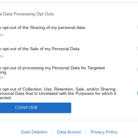
l Data Processing Opt Outs
o opt-out of the Sharing of my personal data.
In
o opt-out of the Sale of my Personal Data.
In
to opt-out of processing my Personal Data for Targeted
ing.
In
o opt-out of Collection, Use, Retention, Sale, and/or Sharing
ersonal Data that Is Unrelated with the Purposes for which it
lected.
Out
CONFIRM
consents
NÉPI
o allow Google to enable storage related to advertising like cookies on
Data Deletion
Data Access
Privacy Policy
evice identifiers in apps.