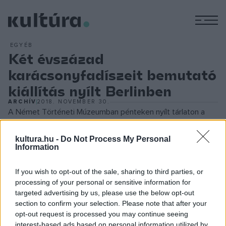
M
EGYÉB
Két évszázad
karácsonyfadíszeit bemutató
kiállítás nyílt Berlinben
ARCHÍV
2018. NOVEMBER 30.
A Német Történeti Múzeumban pénteken nyílt tárlaton a
náci Németországban használt díszek is láthatók. Az Angyal,
kultura.hu -
Do Not Process My Personal
szvasztika, sziklamecset: karácsonyfadíszek a 19. századtól
Information
napjainkig című tárlat március elejéig várja az érdeklődőket.
Az intézmény régóta gyűjti a karácsonyfadíszeket, amelyek
If you wish to opt-out of the sale, sharing to third parties, or
nem pusztán tárgyak: a szokások változása és a történelmi
processing of your personal or sensitive information for
targeted advertising by us, please use the below opt-out
korok is visszatükröződnek bennük. Németországban
section to confirm your selection. Please note that after your
például a náci rezsim politikailag kisajátította a feldíszített
opt-out request is processed you may continue seeing
karácsonyfát, és igyekezett saját szimbólumaival
interest-based ads based on personal information utilized by