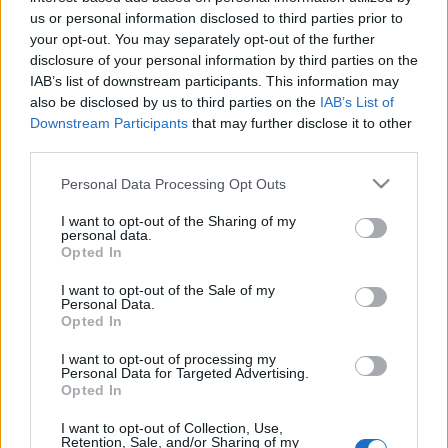
us or personal information disclosed to third parties prior to
helyettesíteni a keresztény jelképeket, miközben az északi
your opt-out. You may separately opt-out of the further
jul ünnepet népszerűsítette a hagyományos karácsony
disclosure of your personal information by third parties on the
helyett. A jul az egykori germánoknál és más pogány
IAB’s list of downstream participants. This information may
also be disclosed by us to third parties on the
IAB’s List of
népeknél tartott ünnep volt a téli napforduló idején. A
Downstream Participants
that may further disclose it to other
kiállítás egyebek mellett az első világháború időszakának,
third parties.
valamint az egykori NDK kommunista rendszerének
Please note that this website/app uses one or more Google
Personal Data Processing Opt Outs
karácsonyi hagyományait is bemutatja.
services and may gather and store information including but
not limited to your visit or usage behaviour. You may click to
I want to opt-out of the Sharing of my
personal data.
grant or deny consent to Google and its third-party tags to
Opted In
use your data for below specified purposes in below Google
consent section.
I want to opt-out of the Sale of my
Personal Data.
Opted In
HÍREK
I want to opt-out of processing my
Personal Data for Targeted Advertising.
MEGOSZTÁS
Opted In
I want to opt-out of Collection, Use,
Retention, Sale, and/or Sharing of my