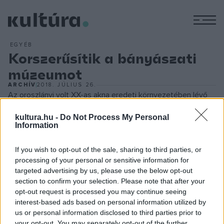
M
EGYÉB
Korszerűsítik a bányászati
múzeumot
ARCHÍV
2018. JÚLIUS 26.
Az oroszlányi volt XX-as akna eredeti környezetében lévő
bányászati múzeumot csaknem 500 millió forintos
kultura.hu -
Do Not Process My Personal
beruházással korszerű kiállítótérré alakítják. Az egy évig
Information
tartó fejlesztés során új fogadóépületet emelnek,
If you wish to opt-out of the sale, sharing to third parties, or
interaktívvá teszik a meglévő tárlatot és új kiállítási
processing of your personal or sensitive information for
területeket alakítanak ki. A tárlat egyik különlegessége a
targeted advertising by us, please use the below opt-out
felújított teherfelvonó aknagépház lesz, amellyel a
section to confirm your selection. Please note that after your
opt-out request is processed you may continue seeing
bányatechnológia monumentalitását lehet érzékeltetni. A
interest-based ads based on personal information utilized by
teherfelvonó tornyának csúcsán kilátó kap helyet. Az
us or personal information disclosed to third parties prior to
épületegyüttesben
Szabotázs a bányaüzemben
your opt-out. You may separately opt-out of the further