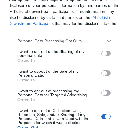
disclosure of your personal information by third parties on the
elnevezéssel szabadulószobát is létrehoznak. A
IAB’s list of downstream participants. This information may
monumentális bányagépek szabadtéren tekinthetők meg,
also be disclosed by us to third parties on the
IAB’s List of
egyes berendezéseket be is lehet indítani.
Downstream Participants
that may further disclose it to other
third parties.
Please note that this website/app uses one or more Google
Personal Data Processing Opt Outs
services and may gather and store information including but
not limited to your visit or usage behaviour. You may click to
I want to opt-out of the Sharing of my
personal data.
grant or deny consent to Google and its third-party tags to
HÍREK
Opted In
use your data for below specified purposes in below Google
consent section.
I want to opt-out of the Sale of my
MEGOSZTÁS
Personal Data.
Opted In
I want to opt-out of processing my
Personal Data for Targeted Advertising.
Opted In
I want to opt-out of Collection, Use,
Retention, Sale, and/or Sharing of my
Personal Data that Is Unrelated with the
Purposes for which it was collected.
Opted Out