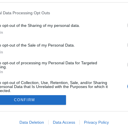
l Data Processing Opt Outs
o opt-out of the Sharing of my personal data.
In
o opt-out of the Sale of my Personal Data.
In
to opt-out of processing my Personal Data for Targeted
ing.
In
o opt-out of Collection, Use, Retention, Sale, and/or Sharing
ersonal Data that Is Unrelated with the Purposes for which it
lected.
Out
CONFIRM
NÉPI
consents
o allow Google to enable storage related to advertising like cookies on
Data Deletion
Data Access
Privacy Policy
evice identifiers in apps.