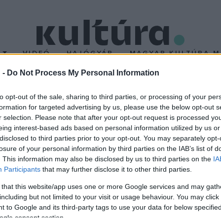
T
VIDEÓ
HAJÓGYÁR
MAGYAR KULTÚRA M
 -
Do Not Process My Personal Information
 Mórocz Adrienné a Pet
to opt-out of the sale, sharing to third parties, or processing of your per
formation for targeted advertising by us, please use the below opt-out s
r selection. Please note that after your opt-out request is processed y
r nyerte az idei Pethes-Agárdi-díjat. Agárdi Ilona színművész 
eing interest-based ads based on personal information utilized by us or
 alapított díjat szűkös anyagi körülmények között élő fiatal szí
disclosed to third parties prior to your opt-out. You may separately opt-
losure of your personal information by third parties on the IAB’s list of
t vehet minden olyan magyar színészházaspár, amelynek egyik ta
. This information may also be disclosed by us to third parties on the
IA
mindketten valamely magyar nyelvű színház főfoglalkozású színész
Participants
that may further disclose it to other third parties.
 that this website/app uses one or more Google services and may gath
including but not limited to your visit or usage behaviour. You may click 
 to Google and its third-party tags to use your data for below specifi
ogle consent section.