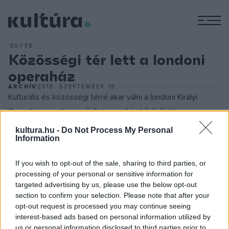
M
EGYÉB
Közösségi tér lett a londoni
operaház
ARCHÍV
2018. SZEPTEMBER 19.
Kulturális és közösségi térré akar válni a londoni Királyi
Operaház, amely megújult tereivel és kibővített
szolgáltatásaival ezentúl csaknem egész nap nyitva áll majd
kultura.hu -
Do Not Process My Personal
Information
a nagyközönség előtt. Ahogy az a három éven át tartó és
csaknem 51 millió font költségű projekt mottójából ?
Open
If you wish to opt-out of the sale, sharing to third parties, or
Up
(
Nyíljunk meg!
) ? is kiderül, a felújítási munkálatok
processing of your personal or sensitive information for
elsődleges célja a nagy, átlátható terek kialakítása volt ? írta
targeted advertising by us, please use the below opt-out
section to confirm your selection. Please note that after your
a
The Guardian
című brit napilap honlapja. Az épület Bow
opt-out request is processed you may continue seeing
Street-i bejáratánál a járókelők egy hatalmas üvegfalon
interest-based ads based on personal information utilized by
keresztül tudják szemügyre venni az új, tágas előcsarnokot,
us or personal information disclosed to third parties prior to