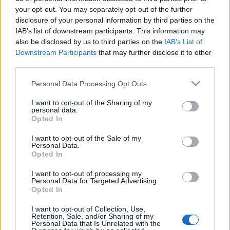
your opt-out. You may separately opt-out of the further
és egy alsóbb csarnok kialakítása révén egy napközbeni
disclosure of your personal information by third parties on the
előadásoknak szánt színpad is várja a betérőket. Az
IAB’s list of downstream participants. This information may
operaház mostantól minden nap 10 órától lesz nyitva a
also be disclosed by us to third parties on the
IAB’s List of
Downstream Participants
that may further disclose it to other
látogatók előtt, akik különböző programokon, valamint az
third parties.
előadásokat megelőző beszélgetéseken is részt vehetnek.
Please note that this website/app uses one or more Google
Personal Data Processing Opt Outs
services and may gather and store information including but
not limited to your visit or usage behaviour. You may click to
I want to opt-out of the Sharing of my
personal data.
grant or deny consent to Google and its third-party tags to
Opted In
use your data for below specified purposes in below Google
HÍREK
consent section.
I want to opt-out of the Sale of my
Personal Data.
Opted In
MEGOSZTÁS
I want to opt-out of processing my
Personal Data for Targeted Advertising.
Opted In
I want to opt-out of Collection, Use,
Retention, Sale, and/or Sharing of my
Personal Data that Is Unrelated with the