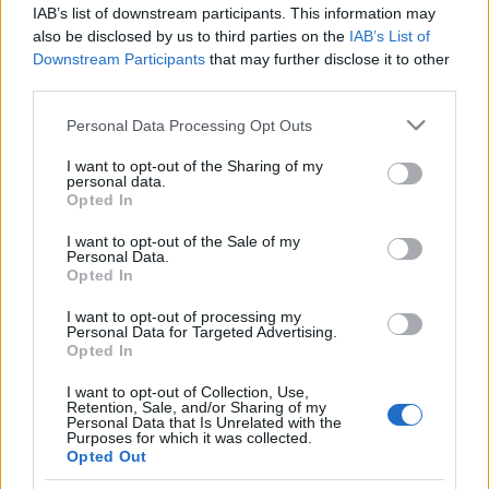
IAB’s list of downstream participants. This information may
also be disclosed by us to third parties on the
IAB’s List of
Downstream Participants
that may further disclose it to other
third parties.
Please note that this website/app uses one or more Google
Personal Data Processing Opt Outs
HÍREK
services and may gather and store information including but
not limited to your visit or usage behaviour. You may click to
I want to opt-out of the Sharing of my
personal data.
grant or deny consent to Google and its third-party tags to
MEGOSZTÁS
Opted In
use your data for below specified purposes in below Google
consent section.
I want to opt-out of the Sale of my
Personal Data.
Opted In
I want to opt-out of processing my
Personal Data for Targeted Advertising.
Opted In
I want to opt-out of Collection, Use,
Retention, Sale, and/or Sharing of my
Personal Data that Is Unrelated with the
Purposes for which it was collected.
Opted Out