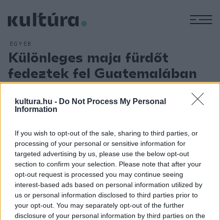
M
EGYÉB
Különleges maja fürdőt
fedeztek fel Guatemalában
lengyel régészek
ARCHÍV
2019. JANUÁR 3.
kultura.hu -
Do Not Process My Personal
A több mint 2500 éves gőzfürdő a guatemalai Nakum ősi
Information
maja város északi részén helyezkedik el, ott, ahol
If you wish to opt-out of the sale, sharing to third parties, or
templomok, piramisok és épületek, köztük paloták romjai is
processing of your personal or sensitive information for
megtalálhatóak ugyanabból és későbbi korszakokból. A
targeted advertising by us, please use the below opt-out
tudósok szerint a gőzfürdő időszámításunk előtt 700 és
section to confirm your selection. Please note that after your
opt-out request is processed you may continue seeing
300 között üzemelhetett, ezután teljesen beborította a
interest-based ads based on personal information utilized by
törmelék. Az ősi maja hitrendszer alapján a gőzfürdőknek
us or personal information disclosed to third parties prior to
feltehetőleg nemcsak gyakorlati szerepük volt, hanem
your opt-out. You may separately opt-out of the further
disclosure of your personal information by third parties on the
rituális tevékenységekkel is összekapcsolódhattak.