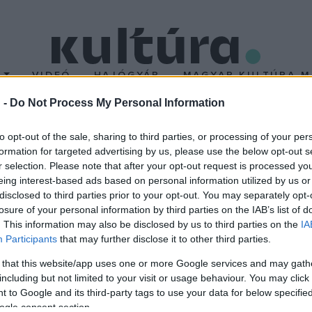
T
VIDEÓ
HAJÓGYÁR
MAGYAR KULTÚRA M
 -
Do Not Process My Personal Information
alóverseny Pécsen
to opt-out of the sale, sharing to third parties, or processing of your per
formation for targeted advertising by us, please use the below opt-out s
r selection. Please note that after your opt-out request is processed y
ltal közösen a pécsi felső tagozatosok számára meghirdetett Já
eing interest-based ads based on personal information utilized by us or
ül rendezik meg a Pécsi Nemzeti Színház nagyszínházában. A döntőb
disclosed to third parties prior to your opt-out. You may separately opt-
losure of your personal information by third parties on the IAB’s list of
tást bemutatják. A verseny - amely így valójában előadássá válik -
. This information may also be disclosed by us to third parties on the
IA
Participants
that may further disclose it to other third parties.
 that this website/app uses one or more Google services and may gath
including but not limited to your visit or usage behaviour. You may click 
 to Google and its third-party tags to use your data for below specifi
ogle consent section.