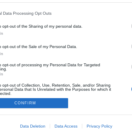
l Data Processing Opt Outs
o opt-out of the Sharing of my personal data.
In
o opt-out of the Sale of my Personal Data.
In
to opt-out of processing my Personal Data for Targeted
ing.
In
o opt-out of Collection, Use, Retention, Sale, and/or Sharing
ersonal Data that Is Unrelated with the Purposes for which it
lected.
Out
CONFIRM
NÉPI
consents
o allow Google to enable storage related to advertising like cookies on
Data Deletion
Data Access
Privacy Policy
evice identifiers in apps.