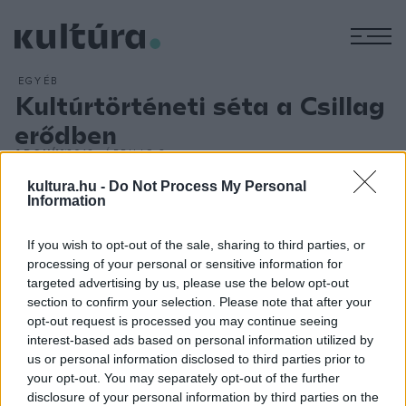
M
EGYÉB
Kultúrtörténeti séta a Csillag
erődben
ARCHÍV
2018. ÁPRILIS 6.
Nagy kultúrtörténeti séta lesz a komáromi Csillag erőd jövő
kultura.hu -
Do Not Process My Personal
nyáron megnyíló kiállítása, amelynek részeként
Information
szobormásolatokat láthatnak az érdeklődők az ókortól a
If you wish to opt-out of the sale, sharing to third parties, or
reneszánszig ? mondta Baán László, a Szépművészeti
processing of your personal or sensitive information for
Múzeum?Magyar Nemzeti Galéria főigazgatója az M1 aktuális
targeted advertising by us, please use the below opt-out
csatornán április 5-én. Hozzátette: több száz szobor
section to confirm your selection. Please note that after your
opt-out request is processed you may continue seeing
másolatát készítették el és őrizték a Szépművészeti
interest-based ads based on personal information utilized by
Múzeumban és a második világháborúig ott mutatták be
us or personal information disclosed to third parties prior to
ezeket, később pedig raktározták részben a múzeum
your opt-out. You may separately opt-out of the further
disclosure of your personal information by third parties on the
Román Csarnokában.