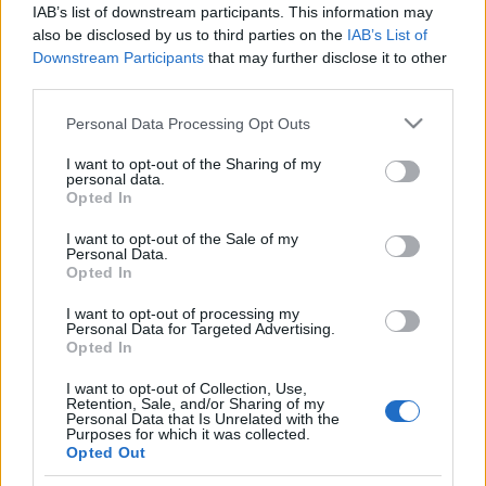
IAB’s list of downstream participants. This information may
also be disclosed by us to third parties on the
IAB’s List of
Downstream Participants
that may further disclose it to other
third parties.
Please note that this website/app uses one or more Google
Personal Data Processing Opt Outs
HÍREK
services and may gather and store information including but
not limited to your visit or usage behaviour. You may click to
I want to opt-out of the Sharing of my
personal data.
grant or deny consent to Google and its third-party tags to
MEGOSZTÁS
Opted In
use your data for below specified purposes in below Google
consent section.
I want to opt-out of the Sale of my
Personal Data.
Opted In
I want to opt-out of processing my
Personal Data for Targeted Advertising.
Opted In
I want to opt-out of Collection, Use,
Retention, Sale, and/or Sharing of my
Personal Data that Is Unrelated with the
Purposes for which it was collected.
Opted Out