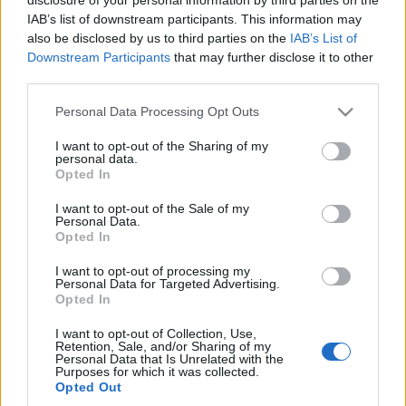
sétán a művész személye miatt vettek részt, elnézést kér.
IAB’s list of downstream participants. This information may
also be disclosed by us to third parties on the
IAB’s List of
Downstream Participants
that may further disclose it to other
third parties.
Please note that this website/app uses one or more Google
Personal Data Processing Opt Outs
services and may gather and store information including but
HÍREK
not limited to your visit or usage behaviour. You may click to
I want to opt-out of the Sharing of my
personal data.
grant or deny consent to Google and its third-party tags to
Opted In
use your data for below specified purposes in below Google
MEGOSZTÁS
consent section.
I want to opt-out of the Sale of my
Personal Data.
Opted In
I want to opt-out of processing my
Personal Data for Targeted Advertising.
Opted In
I want to opt-out of Collection, Use,
Retention, Sale, and/or Sharing of my
Personal Data that Is Unrelated with the
Purposes for which it was collected.
Opted Out