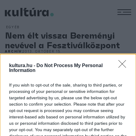
M
EGYÉB
Nem élt vissza Bereményi
nevével a Fesztiválközpont
ARCHÍV
2013. OKTÓBER 15.
A sétáról megjelent online és nyomtatott ajánlószövegben,
kultura.hu -
Do Not Process My Personal
valamint ezek nyomán a sajtóban félreértelmezhető
Information
információ jelent meg, melynek olvasása során arra lehet
következtetni, hogy a sétát Bereményi Géza vezeti. Sem a
If you wish to opt-out of the sale, sharing to third parties, or
túrát szerkesztő Hosszúlépés! Járunk?, sem az esemény
processing of your personal or sensitive information for
targeted advertising by us, please use the below opt-out
sorozatot szervező Budapesti Fesztivál- és Turisztikai
section to confirm your selection. Please note that after your
Központ Nonprofit Kft. nem kívánt visszaélni Bereményi
opt-out request is processed you may continue seeing
Géza személyével és Cseh Tamáshoz fűződő barátságával
interest-based ads based on personal information utilized by
us or personal information disclosed to third parties prior to
- közölte a Fesztiváltközpont, amely a szervezők nevében
your opt-out. You may separately opt-out of the further
Bereményi Gézától, valamint azon személyektől, akik a
disclosure of your personal information by third parties on the