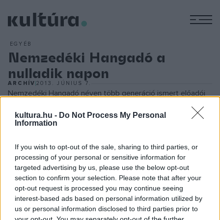
M
EGYÉB
Nemzedéki Hangadó a
nulladik napon
ARCHÍV
2013. JÚNIUS 7.
Nemzedéki Hangadó néven több generáció ismert előadói
egy szimbolikus, nemzedéki stafétaátadáson vesznek részt
kultura.hu -
Do Not Process My Personal
az Egyetemisták és Főiskolások Országos Turisztikai
Information
Találkozója (EFOTT) nulladik napján, június 25-én Zánkán. A
If you wish to opt-out of the sale, sharing to third parties, or
fesztivál nulladik napjára, június 25-re a belépés minden 12
processing of your personal or sensitive information for
és 20 év közötti, közoktatásban tanuló diák számára
targeted advertising by us, please use the below opt-out
ingyenes lesz. Az aznapi Nemzeti Hangadón tíz
section to confirm your selection. Please note that after your
opt-out request is processed you may continue seeing
énekes/zenekar vesz részt. A fellépő párosok egymás
interest-based ads based on personal information utilized by
dalait fogják előadni, és együttes produkció is várható. A
us or personal information disclosed to third parties prior to
résztvevők: Kovács Kati és Radics Gigi, a Beatrice és a
your opt-out. You may separately opt-out of the further