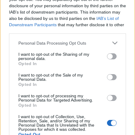
disclosure of your personal information by third parties on the
Kowalsky meg a Vega, a KFT és az Ivan and the Parazol, az
IAB’s list of downstream participants. This information may
Animal Cannibals és a Hősök, valamint Ganxsta Zoli és
also be disclosed by us to third parties on the
IAB’s List of
Majka.
Downstream Participants
that may further disclose it to other
third parties.
Please note that this website/app uses one or more Google
Personal Data Processing Opt Outs
services and may gather and store information including but
not limited to your visit or usage behaviour. You may click to
I want to opt-out of the Sharing of my
personal data.
grant or deny consent to Google and its third-party tags to
HÍREK
Opted In
use your data for below specified purposes in below Google
consent section.
I want to opt-out of the Sale of my
MEGOSZTÁS
Personal Data.
Opted In
I want to opt-out of processing my
Personal Data for Targeted Advertising.
Opted In
I want to opt-out of Collection, Use,
Retention, Sale, and/or Sharing of my
Personal Data that Is Unrelated with the
Purposes for which it was collected.
Opted Out