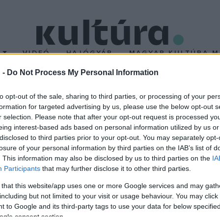
T
VIDEÓ
HAJÓGYÁR
MAGYAR KULTÚRA M
 -
Do Not Process My Personal Information
cia Intézetben
to opt-out of the sale, sharing to third parties, or processing of your per
formation for targeted advertising by us, please use the below opt-out s
r selection. Please note that after your opt-out request is processed y
vórák, kreatív foglalkozások, filmvetítés, digitális könyvtárbemu
eing interest-based ads based on personal information utilized by us or
ílt napjának programjai között március 24-én. A nyelvtanulás irá
disclosed to third parties prior to your opt-out. You may separately opt-
losure of your personal information by third parties on the IAB’s list of
elhetik franciatudásukat, bemutatóórákon próbálhatják ki a Franci
. This information may also be disclosed by us to third parties on the
IA
mint előadások keretében kaphatnak tájékoztatást a nemzetközi fra
Participants
that may further disclose it to other third parties.
 that this website/app uses one or more Google services and may gath
including but not limited to your visit or usage behaviour. You may click 
 to Google and its third-party tags to use your data for below specifi
ogle consent section.