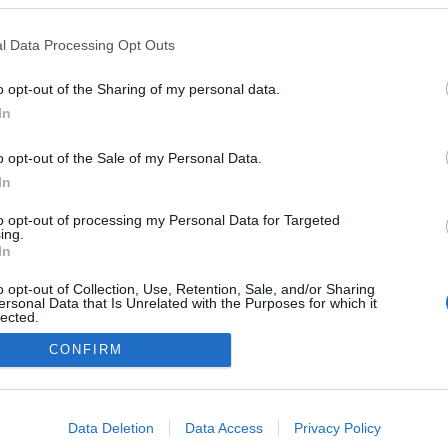
l Data Processing Opt Outs
o opt-out of the Sharing of my personal data.
In
o opt-out of the Sale of my Personal Data.
In
to opt-out of processing my Personal Data for Targeted
ing.
In
o opt-out of Collection, Use, Retention, Sale, and/or Sharing
ersonal Data that Is Unrelated with the Purposes for which it
lected.
Out
CONFIRM
consents
NÉPI
o allow Google to enable storage related to advertising like cookies on
Data Deletion
Data Access
Privacy Policy
evice identifiers in apps.