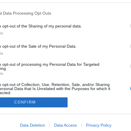
l Data Processing Opt Outs
o opt-out of the Sharing of my personal data.
In
o opt-out of the Sale of my Personal Data.
In
to opt-out of processing my Personal Data for Targeted
ing.
In
o opt-out of Collection, Use, Retention, Sale, and/or Sharing
ersonal Data that Is Unrelated with the Purposes for which it
lected.
Out
CONFIRM
consents
NÉPI
o allow Google to enable storage related to advertising like cookies on
Data Deletion
Data Access
Privacy Policy
evice identifiers in apps.