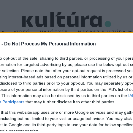
T
VIDEÓ
HAJÓGYÁR
MAGYAR KULTÚRA M
 -
Do Not Process My Personal Information
mzeti Filharmonikusok
to opt-out of the sale, sharing to third parties, or processing of your per
formation for targeted advertising by us, please use the below opt-out s
r selection. Please note that after your opt-out request is processed y
atóját tartja a Nemzeti Filharmonikus Zenekar március 22-ei kon
eing interest-based ads based on personal information utilized by us or
allhatja, aki az év nagy részében külföldi meghívásoknak tesz e
disclosed to third parties prior to your opt-out. You may separately opt-
losure of your personal information by third parties on the IAB’s list of
yenje, Balassa Sándor 2004-ben írta meg a három tételes, klass
. This information may also be disclosed by us to third parties on the
IA
ör. A nyitódarab Liszt Ferenc
Hungária
című szimfonikus költemé
Participants
that may further disclose it to other third parties.
Leó alkotása.
 that this website/app uses one or more Google services and may gath
including but not limited to your visit or usage behaviour. You may click 
 to Google and its third-party tags to use your data for below specifi
ogle consent section.