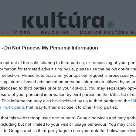
T
VIDEÓ
HAJÓGYÁR
MAGYAR KULTÚRA M
 -
Do Not Process My Personal Information
gn Hét
to opt-out of the sale, sharing to third parties, or processing of your per
formation for targeted advertising by us, please use the below opt-out s
r selection. Please note that after your opt-out request is processed y
 a 15. évfordulóját ünneplő Design Hét Budapest, amelynek dís
eing interest-based ads based on personal information utilized by us or
n adják át a Magyar Formatervezési Díjat, valamint az idén 10 
disclosed to third parties prior to your opt-out. You may separately opt-
t ad a tervezői műhelyekbe való bepillantásra, lesznek sztárdiz
losure of your personal information by third parties on the IAB’s list of
. This information may also be disclosed by us to third parties on the
IA
asztal-beszélgetések. A korábbi évekhez hasonlóan több vidéki v
Participants
that may further disclose it to other third parties.
álogathatnak majd az érdeklődők. A rendezvénysorozat védnöke 
 that this website/app uses one or more Google services and may gath
 Tanács.
including but not limited to your visit or usage behaviour. You may click 
 to Google and its third-party tags to use your data for below specifi