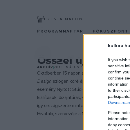
EZEN A NAPON
PROGRAMNAPTÁR
FÓKUSZPON
kultura.hu
EGYÉB
Ősszel újra Desi
If you wish 
sensitive in
ARCHÍV
2018. MÁJUS 15.
confirm you
Októberben 15 napon át várja az érdeklődőket
continue se
Design
szlogen köré épülő rendezvénysorozato
information 
esemény Nyitott Stúdiók programja lehetősége
further disc
participants
kiállítások, dizájntúrák, workshopok és kerek
Downstream 
így országszerte mintegy 250 program közül v
Please note
Hivatala, szervezője a Magyar Formatervezési
information 
deny consent