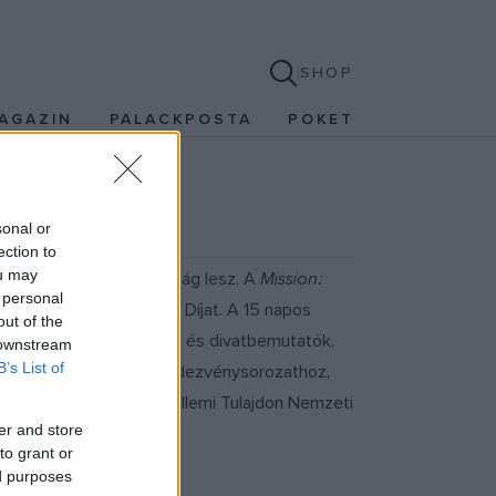
SHOP
AGAZIN
PALACKPOSTA
POKET
sonal or
ection to
ou may
zvendége idén Németország lesz. A
Mission:
 personal
éves Design Management Díjat. A 15 napos
out of the
ájner-előadások, termék- és divatbemutatók,
 downstream
B’s List of
áros is kapcsolódik a rendezvénysorozathoz,
és finanszírozója a Szellemi Tulajdon Nemzeti
er and store
to grant or
ed purposes