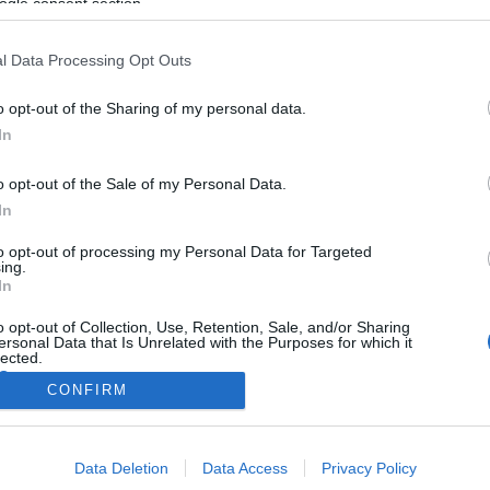
ogle consent section.
l Data Processing Opt Outs
o opt-out of the Sharing of my personal data.
In
o opt-out of the Sale of my Personal Data.
In
to opt-out of processing my Personal Data for Targeted
ing.
In
o opt-out of Collection, Use, Retention, Sale, and/or Sharing
ersonal Data that Is Unrelated with the Purposes for which it
lected.
Out
CONFIRM
consents
Data Deletion
Data Access
Privacy Policy
o allow Google to enable storage related to advertising like cookies on
NÉPI