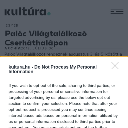
M
EGYÉB
Palóc Világtalálkozó
Cserháthalápon
ARCHÍV
2018. JÚLIUS 30.
Palóc Világtalálkozót rendeznek augusztus 3. és 5. között a
Nógrád megyei Cserháthalápon; a háromnapos program
kultura.hu -
Do Not Process My Personal
célja az összetartozás erősítése, a Palócföld
Information
hagyományainak, értékeinek bemutatása és életben tartása.
If you wish to opt-out of the sale, sharing to third parties, or
A találkozón 36 kórus, 35 kortárs költő és író, 14 képző- és
processing of your personal or sensitive information for
népművész, nyolc zenekar, öt hagyományőrző közösség és
targeted advertising by us, please use the below opt-out
13 táncegyüttes mutatkozik be. A palócok földjén a határon
section to confirm your selection. Please note that after your
opt-out request is processed you may continue seeing
túli Felvidéket és Pest megye keleti részét, Nógrád és
interest-based ads based on personal information utilized by
Heves megyét, valamint Borsod-Abaúj-Zemplén megye
us or personal information disclosed to third parties prior to
nyugati részét értik, ezen felül a délvidéki, jelenleg
your opt-out. You may separately opt-out of the further