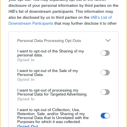
disclosure of your personal information by third parties on the
Szerbiához tartozó Kupuszina települést, mely az 1750-es
IAB’s list of downstream participants. This information may
évekbeli kitelepítéstől napjainkig megőrizte palóc
also be disclosed by us to third parties on the
IAB’s List of
identitását.
Downstream Participants
that may further disclose it to other
third parties.
Please note that this website/app uses one or more Google
Personal Data Processing Opt Outs
services and may gather and store information including but
not limited to your visit or usage behaviour. You may click to
I want to opt-out of the Sharing of my
personal data.
grant or deny consent to Google and its third-party tags to
HÍREK
Opted In
use your data for below specified purposes in below Google
consent section.
I want to opt-out of the Sale of my
MEGOSZTÁS
Personal Data.
Opted In
I want to opt-out of processing my
Personal Data for Targeted Advertising.
Opted In
I want to opt-out of Collection, Use,
Retention, Sale, and/or Sharing of my
Personal Data that Is Unrelated with the
Purposes for which it was collected.
Opted Out