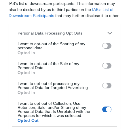
IAB’s list of downstream participants. This information may
also be disclosed by us to third parties on the
IAB’s List of
Downstream Participants
that may further disclose it to other
third parties.
Please note that this website/app uses one or more Google
Personal Data Processing Opt Outs
HÍREK
services and may gather and store information including but
not limited to your visit or usage behaviour. You may click to
I want to opt-out of the Sharing of my
personal data.
grant or deny consent to Google and its third-party tags to
MEGOSZTÁS
Opted In
use your data for below specified purposes in below Google
consent section.
I want to opt-out of the Sale of my
Personal Data.
Opted In
I want to opt-out of processing my
Personal Data for Targeted Advertising.
Opted In
I want to opt-out of Collection, Use,
Retention, Sale, and/or Sharing of my
Personal Data that Is Unrelated with the
Purposes for which it was collected.
Opted Out