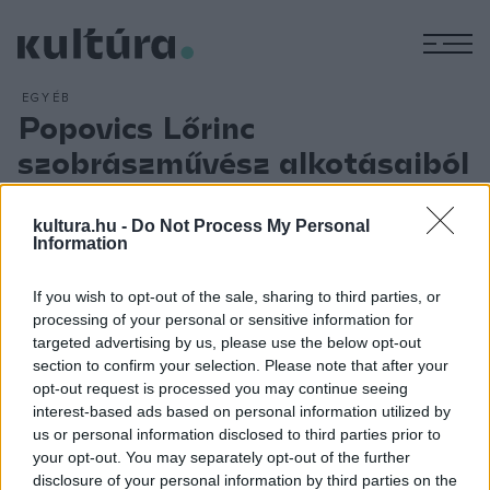
M
EGYÉB
Popovics Lőrinc
szobrászművész alkotásaiból
nyílik kiállítás Szegeden
ARCHÍV
2013. JÚLIUS 12.
kultura.hu -
Do Not Process My Personal
Popovics Lőrinc szobrászművész alkotásaiból nyílik jubileumi
Information
kiállítás Fényösvényen címmel pénteken a szegedi Reök-
If you wish to opt-out of the sale, sharing to third parties, or
palotában.
A szeptember 1-jéig látható tárlat a májusban
processing of your personal or sensitive information for
hatvanadik születésnapját ünneplő, ismert szegedi
targeted advertising by us, please use the below opt-out
szobrászművész összefoglaló kiállítása, amely a sokoldalú
section to confirm your selection. Please note that after your
opt-out request is processed you may continue seeing
életmű főbb törekvéseibe nyújt betekintést. Több mint
interest-based ads based on personal information utilized by
nyolcvan alkotás került a Reök-palota első emeleti
us or personal information disclosed to third parties prior to
kiállítótermeibe, így Popovics Lőrinc szinte mindegyik alkotói
your opt-out. You may separately opt-out of the further
disclosure of your personal information by third parties on the
korszakából kaphatnak ízelítőt a látogatók.