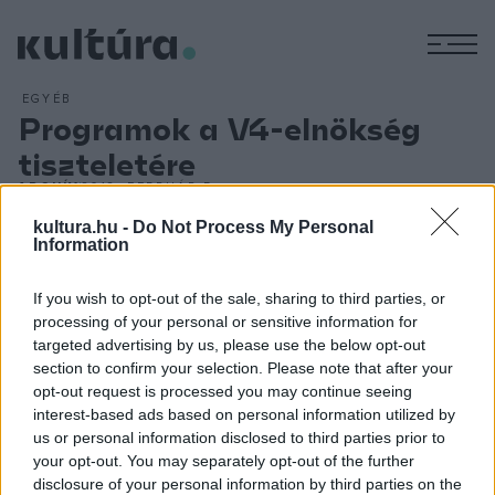
M
EGYÉB
Programok a V4-elnökség
tiszteletére
ARCHÍV
2018. FEBRUÁR 5.
A Visegrádi Egyezmény aláírása, a V4 megszületése és az
kultura.hu -
Do Not Process My Personal
ötödik magyar elnökség tiszteletére február 7. és 18. között
Information
Visegrádi Napok néven kulturális és gasztronómiai
If you wish to opt-out of the sale, sharing to third parties, or
eseménysorozattal várja a közönséget Budapest-szerte a
processing of your personal or sensitive information for
Magyar Turisztikai Ügynökség. A programsorozat keretében
targeted advertising by us, please use the below opt-out
február 11-én egész napos karneváli forgatagot rendeznek a
section to confirm your selection. Please note that after your
opt-out request is processed you may continue seeing
Várkert Bazárnál, ahol zenei és családi programokkal, a négy
interest-based ads based on personal information utilized by
nemzetet bemutató eseményekkel, karneváli hagyományok
us or personal information disclosed to third parties prior to
megjelenítésével, este pedig fényfestéssel és tűzijátékkal
your opt-out. You may separately opt-out of the further
disclosure of your personal information by third parties on the
várják az érdeklődőket.