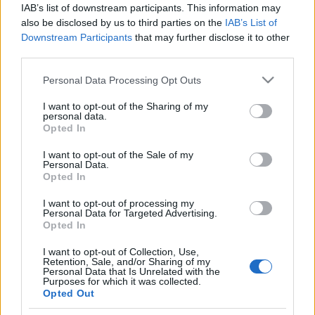
IAB’s list of downstream participants. This information may
also be disclosed by us to third parties on the
IAB’s List of
Downstream Participants
that may further disclose it to other
third parties.
Please note that this website/app uses one or more Google
Personal Data Processing Opt Outs
HÍREK
services and may gather and store information including but
not limited to your visit or usage behaviour. You may click to
I want to opt-out of the Sharing of my
personal data.
grant or deny consent to Google and its third-party tags to
MEGOSZTÁS
Opted In
use your data for below specified purposes in below Google
consent section.
I want to opt-out of the Sale of my
Personal Data.
Opted In
I want to opt-out of processing my
Personal Data for Targeted Advertising.
Opted In
I want to opt-out of Collection, Use,
Retention, Sale, and/or Sharing of my
Personal Data that Is Unrelated with the
Purposes for which it was collected.
Opted Out