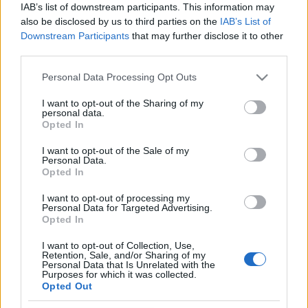
IAB’s list of downstream participants. This information may
also be disclosed by us to third parties on the
IAB’s List of
Downstream Participants
that may further disclose it to other
third parties.
Please note that this website/app uses one or more Google
Personal Data Processing Opt Outs
HÍREK
services and may gather and store information including but
not limited to your visit or usage behaviour. You may click to
I want to opt-out of the Sharing of my
personal data.
grant or deny consent to Google and its third-party tags to
MEGOSZTÁS
Opted In
use your data for below specified purposes in below Google
consent section.
I want to opt-out of the Sale of my
Personal Data.
Opted In
I want to opt-out of processing my
Personal Data for Targeted Advertising.
Opted In
I want to opt-out of Collection, Use,
Retention, Sale, and/or Sharing of my
Personal Data that Is Unrelated with the
Purposes for which it was collected.
Opted Out