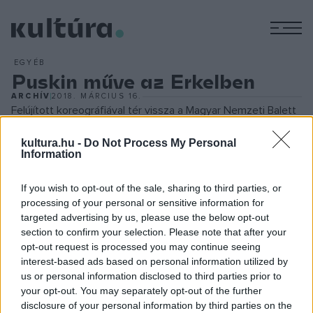
M
EGYÉB
Puskin műve az Erkelben
ARCHÍV
2018. MÁRCIUS 16.
Felújított koreográfiával tér vissza a Magyar Nemzeti Balett
repertoárjára
A bahcsiszeráji szökőkút
, amely március 16-tól
kultura.hu -
Do Not Process My Personal
öt alkalommal látható a budapesti Erkel Színházban. Puskin
Information
művét 1892-ben ültették át a tánc nyelvére, a Borisz
Aszajef zenéjére készült Rosztyiszlav Zaharov-féle
If you wish to opt-out of the sale, sharing to third parties, or
processing of your personal or sensitive information for
koreográfiát azonban csak 1934-ben mutatta be a leningrádi
targeted advertising by us, please use the below opt-out
Akadémiai Opera és a Balett Színház. Az idei felújítás
section to confirm your selection. Please note that after your
alkalmából a koreográfia jobban közelít az eredeti, 1934-es
opt-out request is processed you may continue seeing
interest-based ads based on personal information utilized by
változathoz. A március 16-ai előadást követően március 18-
us or personal information disclosed to third parties prior to
án kétszer, majd március 22-én és 23-án lesz látható a
your opt-out. You may separately opt-out of the further
darab az Erkel Színház műsorán.
disclosure of your personal information by third parties on the