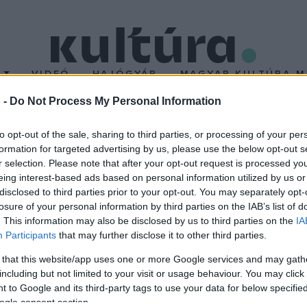
T
VIDEÓ
HAJÓGYÁR
MAGYAR KULTÚRA M
 -
Do Not Process My Personal Information
n a magyar film
to opt-out of the sale, sharing to third parties, or processing of your per
formation for targeted advertising by us, please use the below opt-out s
r selection. Please note that after your opt-out request is processed y
ber 31. és november 11. között a Denver Film Society szervezésében
eing interest-based ads based on personal information utilized by us or
rra. A szervezők a világhírű magyar rendező, Mészáros Márta előt
disclosed to third parties prior to your opt-out. You may separately opt-
losure of your personal information by third parties on the IAB’s list of
az
Aurora Borealis ? Északi fény
vetítésével. Antal Nimród
A Visz
. This information may also be disclosed by us to third parties on the
IA
erikai seregszemlére, utóbbit a rendezőnő személyesen mutatja b
Participants
that may further disclose it to other third parties.
 that this website/app uses one or more Google services and may gath
including but not limited to your visit or usage behaviour. You may click 
 to Google and its third-party tags to use your data for below specifi
ogle consent section.