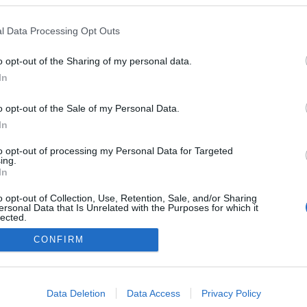
l Data Processing Opt Outs
o opt-out of the Sharing of my personal data.
In
o opt-out of the Sale of my Personal Data.
In
to opt-out of processing my Personal Data for Targeted
ing.
In
o opt-out of Collection, Use, Retention, Sale, and/or Sharing
ersonal Data that Is Unrelated with the Purposes for which it
lected.
Out
CONFIRM
NÉPI
consents
o allow Google to enable storage related to advertising like cookies on
Data Deletion
Data Access
Privacy Policy
evice identifiers in apps.