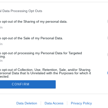
l Data Processing Opt Outs
o opt-out of the Sharing of my personal data.
In
o opt-out of the Sale of my Personal Data.
In
to opt-out of processing my Personal Data for Targeted
ing.
In
o opt-out of Collection, Use, Retention, Sale, and/or Sharing
ersonal Data that Is Unrelated with the Purposes for which it
lected.
Out
CONFIRM
NÉPI
consents
o allow Google to enable storage related to advertising like cookies on
Data Deletion
Data Access
Privacy Policy
evice identifiers in apps.