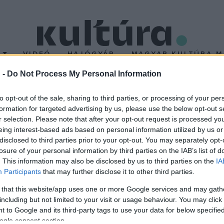
T
VIDEÓ
HAJÓGYÁR
MAGYAR KULTÚRA M
 -
Do Not Process My Personal Information
zínházban
to opt-out of the sale, sharing to third parties, or processing of your per
formation for targeted advertising by us, please use the below opt-out s
r selection. Please note that after your opt-out request is processed y
 Budapestre: március 2-án, pénteken az egyik legtöbbet játszott
eing interest-based ads based on personal information utilized by us or
nházban. A monodrámát Harsányi Attila adja elő, aki szerint a dar
disclosed to third parties prior to your opt-out. You may separately opt-
losure of your personal information by third parties on the IAB’s list of
: az előítéletekről, a parttalan indulatokról, a megideologizált 
. This information may also be disclosed by us to third parties on the
IA
tet és a jelmezt Tapasztó Ernő és Harsányi Attila tervezte. Az elő
Participants
that may further disclose it to other third parties.
 that this website/app uses one or more Google services and may gath
including but not limited to your visit or usage behaviour. You may click 
 to Google and its third-party tags to use your data for below specifi
ogle consent section.