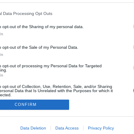
l Data Processing Opt Outs
o opt-out of the Sharing of my personal data.
In
o opt-out of the Sale of my Personal Data.
In
to opt-out of processing my Personal Data for Targeted
ing.
In
o opt-out of Collection, Use, Retention, Sale, and/or Sharing
ersonal Data that Is Unrelated with the Purposes for which it
lected.
Out
CONFIRM
NÉPI
consents
DATVÉDELEM
HIRDETÉSI INFORMÁCIÓK
FELHASZNÁLÁSI F
o allow Google to enable storage related to advertising like cookies on
Data Deletion
Data Access
Privacy Policy
evice identifiers in apps.