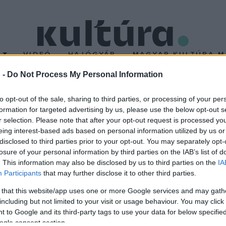
T
VIDEÓ
HAJÓGYÁR
MAGYAR KULTÚRA M
 -
Do Not Process My Personal Information
to opt-out of the sale, sharing to third parties, or processing of your per
formation for targeted advertising by us, please use the below opt-out s
r selection. Please note that after your opt-out request is processed y
üli felsőoktatási intézményként lesz jelen a Sirha Budapest ki
eing interest-based ads based on personal information utilized by us or
tfogó képet kaphatnak a látogatók a gasztronómiához kapcsoló
disclosed to third parties prior to your opt-out. You may separately opt-
losure of your personal information by third parties on the IAB’s list of
st kiállítás május 9. és 11. között a Hungexpo Budapesti Vásárk
. This information may also be disclosed by us to third parties on the
IA
Participants
that may further disclose it to other third parties.
 that this website/app uses one or more Google services and may gath
including but not limited to your visit or usage behaviour. You may click 
 to Google and its third-party tags to use your data for below specifi
ogle consent section.