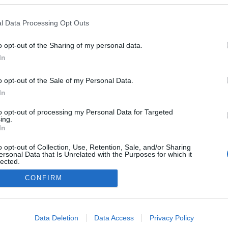
l Data Processing Opt Outs
o opt-out of the Sharing of my personal data.
In
o opt-out of the Sale of my Personal Data.
In
to opt-out of processing my Personal Data for Targeted
ing.
In
o opt-out of Collection, Use, Retention, Sale, and/or Sharing
ersonal Data that Is Unrelated with the Purposes for which it
lected.
Out
CONFIRM
consents
o allow Google to enable storage related to advertising like cookies on
Data Deletion
Data Access
Privacy Policy
NÉPI
evice identifiers in apps.