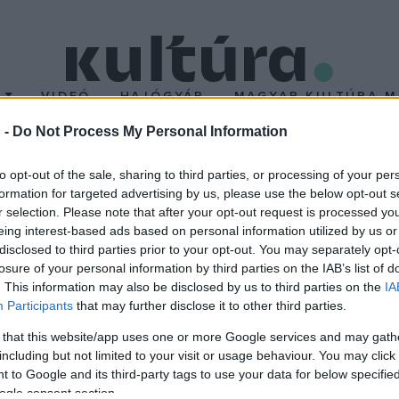
T
VIDEÓ
HAJÓGYÁR
MAGYAR KULTÚRA M
 -
Do Not Process My Personal Information
inden idők legnagyobb k
to opt-out of the sale, sharing to third parties, or processing of your per
formation for targeted advertising by us, please use the below opt-out s
ságban
r selection. Please note that after your opt-out request is processed y
eing interest-based ads based on personal information utilized by us or
disclosed to third parties prior to your opt-out. You may separately opt-
-epizód lett 103 millió fontos (35,4 milliárd forintos) jegybev
losure of your personal information by third parties on the IAB’s list of
ügynökről szóló akciófilmre, amelyben Daniel Craig alakította a fő
. This information may also be disclosed by us to third parties on the
IA
Participants
that may further disclose it to other third parties.
rábbi brit csúcsot az Avatar tartotta 94 millió fontos bevétellel, a
 that this website/app uses one or more Google services and may gath
including but not limited to your visit or usage behaviour. You may click 
 to Google and its third-party tags to use your data for below specifi
ogle consent section.