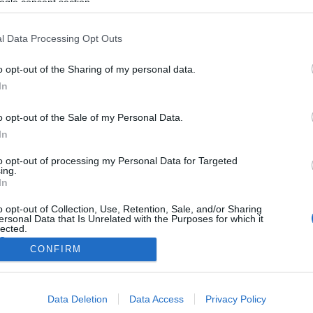
ogle consent section.
l Data Processing Opt Outs
o opt-out of the Sharing of my personal data.
In
o opt-out of the Sale of my Personal Data.
In
to opt-out of processing my Personal Data for Targeted
ing.
In
o opt-out of Collection, Use, Retention, Sale, and/or Sharing
ersonal Data that Is Unrelated with the Purposes for which it
lected.
Out
CONFIRM
consents
Data Deletion
Data Access
Privacy Policy
o allow Google to enable storage related to advertising like cookies on
NÉPI