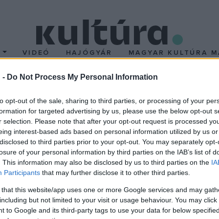
T
VIDEÓ
HAJÓGYÁR
MAGYAR KULTÚRA M
 -
Do Not Process My Personal Information
i fesztivál Szentendré
to opt-out of the sale, sharing to third parties, or processing of your per
formation for targeted advertising by us, please use the below opt-out s
r selection. Please note that after your opt-out request is processed y
öző régióiból érkező zenészek, táncosok és előadóművészek v
eing interest-based ads based on personal information utilized by us or
Mihály-napi Népművészeti Fesztiválon. A helyszín vendégül látja
disclosed to third parties prior to your opt-out. You may separately opt-
ézműves foglalkozásokon lehet majd pásztorbotot faragni, nemezeln
losure of your personal information by third parties on the IAB’s list of
. This information may also be disclosed by us to third parties on the
IA
élyait elsajátítani. A meghívott előadók pásztoros meséket mond
Participants
that may further disclose it to other third parties.
 veszi kezdetét, ahol a népművészet mestere és a népművészet i
 that this website/app uses one or more Google services and may gath
y része a Nemzeti Kulturális Alap (NKA)
25 év, 25 nap, 25 esem
including but not limited to your visit or usage behaviour. You may click 
 to Google and its third-party tags to use your data for below specifi