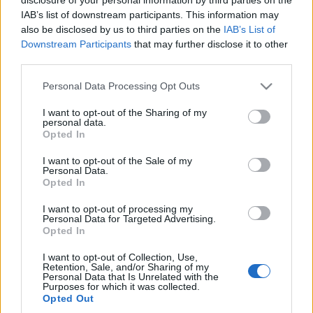
house formáció, a Klangkarussell áll színpadra.
IAB’s list of downstream participants. This information may
also be disclosed by us to third parties on the
IAB’s List of
Downstream Participants
that may further disclose it to other
third parties.
Please note that this website/app uses one or more Google
Personal Data Processing Opt Outs
services and may gather and store information including but
HÍREK
not limited to your visit or usage behaviour. You may click to
I want to opt-out of the Sharing of my
personal data.
grant or deny consent to Google and its third-party tags to
Opted In
use your data for below specified purposes in below Google
MEGOSZTÁS
consent section.
I want to opt-out of the Sale of my
Personal Data.
Opted In
I want to opt-out of processing my
Personal Data for Targeted Advertising.
Opted In
I want to opt-out of Collection, Use,
Retention, Sale, and/or Sharing of my
Personal Data that Is Unrelated with the
Purposes for which it was collected.
Opted Out