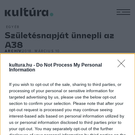
M
EGYÉB
Születésnapját ünnepli az
A38
ARCHÍV
2018. MÁRCIUS 10.
Különleges koncertekkel ünnepli tizenötödik születésnapját
kultura.hu -
Do Not Process My Personal
az újbudai A38 Hajó. A kéthetes születésnapi fesztivál
Information
április 24-től május 8-ig tart, fellép mások mellett a Nouvelle
Vague, a Too Many Zooz, az Akkezdet Phiai, a Neo, a VHK
If you wish to opt-out of the sale, sharing to third parties, or
és az Anima Sound System is. A programsorozat kiemelt
processing of your personal or sensitive information for
targeted advertising by us, please use the below opt-out
dátuma április 30-a, az A38 hivatalos születésnapja, ezen a
section to confirm your selection. Please note that after your
napon ad 15 éves életműkoncertet a Nouvelle Vague, a
opt-out request is processed you may continue seeing
hetvenes-nyolcvanas évek punk és új hullámos zenéit bossa
interest-based ads based on personal information utilized by
us or personal information disclosed to third parties prior to
nova stílusba átültető francia csapat, a kiállítótérben Joep
your opt-out. You may separately opt-out of the further
Beving holland zongorista játszik, éjjel pedig az osztrák
disclosure of your personal information by third parties on the