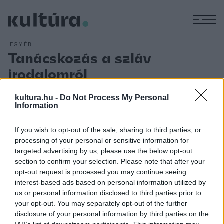
M
EGYÉB
Tanácskozás a szláv
irodalomról
ARCHÍV
2013. MÁJUS 27.
Több a szláv nyelvekről fordított irodalom a magyar
kultura.hu -
Do Not Process My Personal
Information
kulturális folyóiratokban, mint könyvalakban - ennek okairól a
Szláv TeXtus című elektronikus irodalmi újság szerkesztői
If you wish to opt-out of the sale, sharing to third parties, or
pénteken az Országos Idegennyelvű Könyvtárban (OIK) A
processing of your personal or sensitive information for
Szláv TeXtus szerkesztősége a tavaly megjelent, szláv
targeted advertising by us, please use the below opt-out
section to confirm your selection. Please note that after your
szerzőktől magyarul kiadott könyvek listája alapján
opt-out request is processed you may continue seeing
készítette el a 2012-ben a kulturális folyóiratokban
interest-based ads based on personal information utilized by
megjelent szláv műfordítások és szláv témájú tanulmányok
us or personal information disclosed to third parties prior to
your opt-out. You may separately opt-out of the further
listáját.
disclosure of your personal information by third parties on the