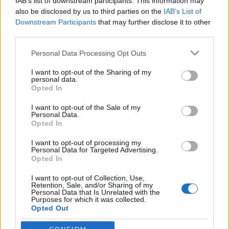
IAB’s list of downstream participants. This information may
also be disclosed by us to third parties on the
IAB’s List of
Downstream Participants
that may further disclose it to other
third parties.
HÍREK
Please note that this website/app uses one or more Google
Personal Data Processing Opt Outs
services and may gather and store information including but
not limited to your visit or usage behaviour. You may click to
I want to opt-out of the Sharing of my
MEGOSZTÁS
personal data.
grant or deny consent to Google and its third-party tags to
Opted In
use your data for below specified purposes in below Google
consent section.
I want to opt-out of the Sale of my
Personal Data.
Opted In
I want to opt-out of processing my
Personal Data for Targeted Advertising.
Opted In
I want to opt-out of Collection, Use,
Retention, Sale, and/or Sharing of my
Personal Data that Is Unrelated with the
Purposes for which it was collected.
Opted Out
NÉPI