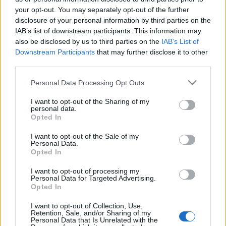
your opt-out. You may separately opt-out of the further
eddig vélték. Eddig a legrégebbi, Észak-Afrikában talált
disclosure of your personal information by third parties on the
eszközök korát 1,8 millió évre datálták. Emberi
IAB’s list of downstream participants. This information may
maradványokat nem találtak, így a tudósok arra nem tudnak
also be disclosed by us to third parties on the
IAB’s List of
Downstream Participants
that may further disclose it to other
következtetni, hogy az emberelődök mely faja élt a
third parties.
területen.
Please note that this website/app uses one or more Google
Personal Data Processing Opt Outs
services and may gather and store information including but
not limited to your visit or usage behaviour. You may click to
I want to opt-out of the Sharing of my
personal data.
grant or deny consent to Google and its third-party tags to
Opted In
use your data for below specified purposes in below Google
consent section.
HÍREK
I want to opt-out of the Sale of my
Personal Data.
Opted In
MEGOSZTÁS
I want to opt-out of processing my
Personal Data for Targeted Advertising.
Opted In
I want to opt-out of Collection, Use,
Retention, Sale, and/or Sharing of my
Personal Data that Is Unrelated with the