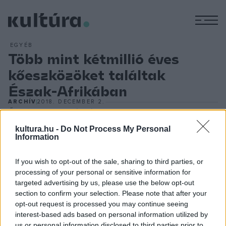
M
EGYÉB
Több mint kétmillió éves
kőeszközöket találtak
Észak-Afrikában
ARCHÍV
2018. DECEMBER 2.
Ősi kőeszközöket és vésett állati csontokat találtak
Algériában a régészek, a leletek korát 2,4 millió évben
kultura.hu -
Do Not Process My Personal
Information
határozták meg. Az eszközöket több tucatnyi
megkövesedett állati csonttal együtt ásták ki a földből,
If you wish to opt-out of the sale, sharing to third parties, or
amelyek a mai krokodilok, elefántok és vízilovak elődeihez
processing of your personal or sensitive information for
tartoztak. Ez a leletegyüttes a második legrégebbi a világon
targeted advertising by us, please use the below opt-out
section to confirm your selection. Please note that after your
az etiópiai Gona után. Az ott talált legrégebbi tárgyak 2,6
opt-out request is processed you may continue seeing
millió évesek. Az új leletek alapján a környéken mintegy 600
interest-based ads based on personal information utilized by
ezer évvel korábban éltek az emberek elődei, mint azt
us or personal information disclosed to third parties prior to