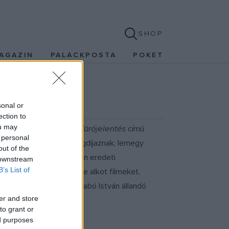
SHOP
AGAZIN
PALACKPOSTA
POKET
sonal or
ection to
ou may
filmjének forgatása. A
Zárójelentés
című
 personal
szor, akit váratlanul nyugdíjaznak, lemegy
out of the
 plébánosa. A Szabó István eredeti
 downstream
B’s List of
s több mint hat évtizede alkot filmeket,
tt. A film operatőre Szabó István állandó
er and store
to grant or
ed purposes