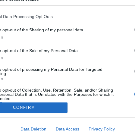
ogle consent section.
l Data Processing Opt Outs
o opt-out of the Sharing of my personal data.
In
o opt-out of the Sale of my Personal Data.
In
to opt-out of processing my Personal Data for Targeted
ing.
In
o opt-out of Collection, Use, Retention, Sale, and/or Sharing
ersonal Data that Is Unrelated with the Purposes for which it
lected.
Out
CONFIRM
consents
Data Deletion
Data Access
Privacy Policy
o allow Google to enable storage related to advertising like cookies on
NÉPI