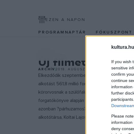
EZEN A NAPON
PROGRAMNAPTÁR
FÓKUSZPON
kultura.hu
EGYÉB
Új filmet készít 
If you wish 
sensitive in
ARCHÍV
2018. AUGUSZTUS 2.
confirm you
Elkezdődik szeptember elején Szabó István Os
continue se
alkotást 561,8 millió forinttal támogatja a Mag
information 
körorvosnak a szülőfalujába, ahol megtalálja fi
further disc
participants
forgatókönyve alapján készülő
Zárójelentés
pr
Downstream 
azonban ?párhuzamos? pályafutásuk most elős
Please note
alkotótársa, Koltai Lajos lesz. Bemutatója 201
information 
deny consent