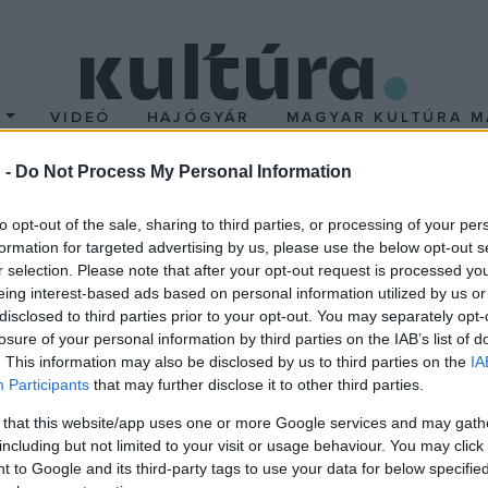
T
VIDEÓ
HAJÓGYÁR
MAGYAR KULTÚRA M
 -
Do Not Process My Personal Information
Szabó István!
to opt-out of the sale, sharing to third parties, or processing of your per
formation for targeted advertising by us, please use the below opt-out s
r selection. Please note that after your opt-out request is processed y
car- és Kossuth-díjas magyar filmrendező, a nemzet művésze új 
eing interest-based ads based on personal information utilized by us or
yar Nemzeti Filmalap. A film története szerint a főhős orvosprofes
disclosed to third parties prior to your opt-out. You may separately opt-
atalkori önmagát. Mindebben társa általános iskolai barátja, a falu
losure of your personal information by third parties on the IAB’s list of
. This information may also be disclosed by us to third parties on the
IA
oducere Sándor Pál és Tőzsér Attila. Szabó István és Sándor Pál i
Participants
that may further disclose it to other third parties.
zör fut össze: a
Zárójelentés
című filmen dolgoznak először együ
 that this website/app uses one or more Google services and may gath
9 második felében várható.
including but not limited to your visit or usage behaviour. You may click 
 to Google and its third-party tags to use your data for below specifi