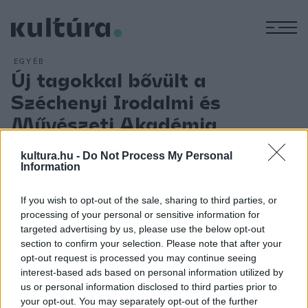
M
EGYÉB
Új tagokkal bővült a
Széchenyi Irodalmi és
Művészeti Akadémia
ARCHÍV
2013. MÁJUS 30.
Tizenhat rendes taggal bővült a Széchenyi Irodalmi és
kultura.hu -
Do Not Process My Personal
Information
Művészeti Akadémia (SZIMA), a jelöltekről a testület
tagsága döntött többlépcsős jelölési eljárás után. Új rendes
If you wish to opt-out of the sale, sharing to third parties, or
tag lett Balla Zsófia költő, Kornis Mihály író, Pinczehelyi
processing of your personal or sensitive information for
Sándor festőművész, Forgács Péter grafikus-, videoművész,
targeted advertising by us, please use the below opt-out
section to confirm your selection. Please note that after your
Gellér B. István képzőművész, Gothár Péter filmrendező,
opt-out request is processed you may continue seeing
Mácsai Pál és Máté Gábor színházi rendező, Dukay Barnabás
interest-based ads based on personal information utilized by
zeneszerző, Perényi Miklós zeneszerző-csellista, Serei Zsolt
us or personal information disclosed to third parties prior to
your opt-out. You may separately opt-out of the further
zeneszerző-karmester, valamint Dévényi Tamás, Getto