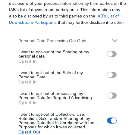
disclosure of your personal information by third parties on the
Tamás, Perényi Tamás, Sugár Péter és Tomay Tamás
IAB’s list of downstream participants. This information may
építész.
also be disclosed by us to third parties on the
IAB’s List of
Downstream Participants
that may further disclose it to other
third parties.
Please note that this website/app uses one or more Google
Personal Data Processing Opt Outs
services and may gather and store information including but
not limited to your visit or usage behaviour. You may click to
I want to opt-out of the Sharing of my
HÍREK
personal data.
grant or deny consent to Google and its third-party tags to
Opted In
use your data for below specified purposes in below Google
consent section.
MEGOSZTÁS
I want to opt-out of the Sale of my
Personal Data.
Opted In
I want to opt-out of processing my
Personal Data for Targeted Advertising.
Opted In
I want to opt-out of Collection, Use,
Retention, Sale, and/or Sharing of my
Personal Data that Is Unrelated with the
Purposes for which it was collected.
Opted Out