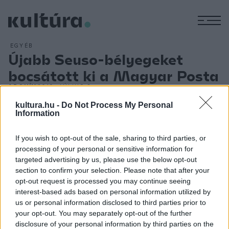
M
EGYÉB
Újabb Seuso-bélyegeket
bocsátott ki a Magyar Posta
ARCHÍV
2019. JÚLIUS 8.
A Seuso-kincs a legjelentősebb késő római ezüst
kultura.hu -
Do Not Process My Personal
kincsleletek egyike. A Magyar Posta a kincs első hét tagjáról
Information
2014-ben már adott ki bélyeget, az idei bélyegblokk pedig a
If you wish to opt-out of the sale, sharing to third parties, or
második ütemben hazaszállított hét tárgyat mutatja be. Az
processing of your personal or sensitive information for
ezüst tárgyakat ábrázoló mintát diffrakciós fólia- és
targeted advertising by us, please use the below opt-out
dombornyomás teszi különlegesebbé, a blokkon uv-fényben
section to confirm your selection. Please note that after your
opt-out request is processed you may continue seeing
a leghíresebb, és egyben a kincs névadó darabjaként is
interest-based ads based on personal information utilized by
ismert ezüst Vadász-tál központi, kör alakú mezőbe foglalt
us or personal information disclosed to third parties prior to
jeleneteit keretező, latin nyelvű verses felirat olvasható. A
your opt-out. You may separately opt-out of the further
disclosure of your personal information by third parties on the
bélyegeket Benedek Imre grafikusművész tervezte.