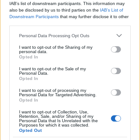
IAB’s list of downstream participants. This information may
also be disclosed by us to third parties on the
IAB’s List of
Downstream Participants
that may further disclose it to other
third parties.
Please note that this website/app uses one or more Google
Personal Data Processing Opt Outs
HÍREK
services and may gather and store information including but
not limited to your visit or usage behaviour. You may click to
I want to opt-out of the Sharing of my
personal data.
grant or deny consent to Google and its third-party tags to
MEGOSZTÁS
Opted In
use your data for below specified purposes in below Google
consent section.
I want to opt-out of the Sale of my
Personal Data.
Opted In
I want to opt-out of processing my
Personal Data for Targeted Advertising.
Opted In
I want to opt-out of Collection, Use,
Retention, Sale, and/or Sharing of my
Personal Data that Is Unrelated with the
Purposes for which it was collected.
Opted Out