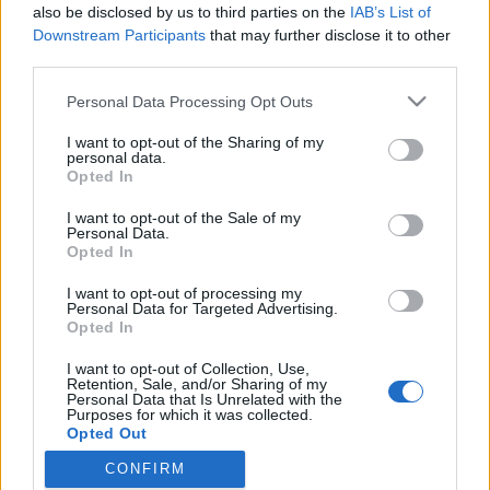
also be disclosed by us to third parties on the
IAB’s List of
Downstream Participants
that may further disclose it to other
third parties.
HÍREK
Please note that this website/app uses one or more Google
Personal Data Processing Opt Outs
services and may gather and store information including but
MEGOSZTÁS
not limited to your visit or usage behaviour. You may click to
I want to opt-out of the Sharing of my
personal data.
grant or deny consent to Google and its third-party tags to
Opted In
use your data for below specified purposes in below Google
consent section.
I want to opt-out of the Sale of my
Personal Data.
Opted In
I want to opt-out of processing my
Personal Data for Targeted Advertising.
Opted In
I want to opt-out of Collection, Use,
Retention, Sale, and/or Sharing of my
Personal Data that Is Unrelated with the
Purposes for which it was collected.
NÉPI
Opted Out
CONFIRM
Google consents