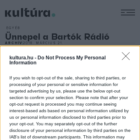
M
EGYÉB
Ünnepel a Bartók Rádió
ARCHÍV
2018. MÁRCIUS 21.
Különleges adásnappal, élő műsorfolyammal és zenei
vetélkedővel ünnepli március 24-én a Bartók Rádió a
kultura.hu -
Do Not Process My Personal
Information
csatorna névadója, Bartók Béla születésnapját. A Bartók
Rádió napján 14 órától 19:30-ig a Magyar Rádió
If you wish to opt-out of the sale, sharing to third parties, or
Márványtermében és 6-os stúdiójában négy eseményt
processing of your personal or sensitive information for
targeted advertising by us, please use the below opt-out
látogathatnak az érdeklődők, a hallgatók pedig élő adásban
section to confirm your selection. Please note that after your
követhetik a koncerteket és a vetélkedőt. A programok
opt-out request is processed you may continue seeing
ingyenesek, a látogatók pedig a műsorkészítőkkel is
interest-based ads based on personal information utilized by
us or personal information disclosed to third parties prior to
találkozhatnak a helyszíneken.
your opt-out. You may separately opt-out of the further
disclosure of your personal information by third parties on the
IAB’s list of downstream participants. This information may