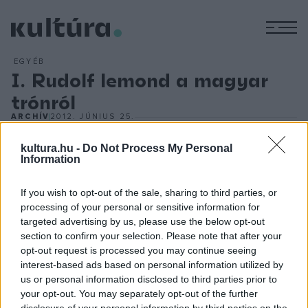
M
EGYÉB
I. Rudolf lemond a magyar
trónról
ARCHÍV
2012. JÚNIUS 25.
I. Rudolf mentális állapota uralkodása végén fokozatosan
kultura.hu -
Do Not Process My Personal
romlott. Az állandó bizalmatlansági rohamai, a dühkitörések
Information
már-már a kormányzást is veszélyeztették. Testvérének,
Mátyás főhercegnek lépnie kellett. 1608. január 10-én a
If you wish to opt-out of the sale, sharing to third parties, or
magyar rendek számára országgyűlést hirdetett, amelyet a
processing of your personal or sensitive information for
targeted advertising by us, please use the below opt-out
császár nem engedélyezett, de ennek ellenére együtt
section to confirm your selection. Please note that after your
maradt. A főherceg végül fegyveresen vonult Rudolf ellen,
opt-out request is processed you may continue seeing
aki ennek hatására lemondott Magyarország, Horvátország
interest-based ads based on personal information utilized by
us or personal information disclosed to third parties prior to
valamint az örökös tartományok fölötti uralomról Mátyás
your opt-out. You may separately opt-out of the further
főherceg javára. Csehországot, Tirolt és a császári címet
disclosure of your personal information by third parties on the