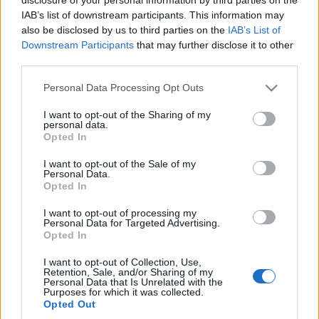
viszont megtartotta.
IAB’s list of downstream participants. This information may
also be disclosed by us to third parties on the
IAB’s List of
Downstream Participants
that may further disclose it to other
third parties.
Please note that this website/app uses one or more Google
Personal Data Processing Opt Outs
services and may gather and store information including but
HÍREK
not limited to your visit or usage behaviour. You may click to
I want to opt-out of the Sharing of my
personal data.
grant or deny consent to Google and its third-party tags to
Opted In
use your data for below specified purposes in below Google
MEGOSZTÁS
consent section.
I want to opt-out of the Sale of my
Personal Data.
Opted In
I want to opt-out of processing my
Personal Data for Targeted Advertising.
Opted In
I want to opt-out of Collection, Use,
Retention, Sale, and/or Sharing of my
Personal Data that Is Unrelated with the
Purposes for which it was collected.
Opted Out