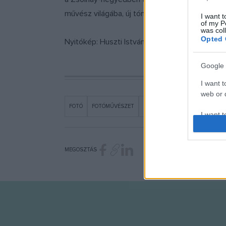
művész világába, új tónusokkal gazdagítja a ról
I want t
of my P
was col
Opted 
Nyitókép: Huszti István:
Túlélők
(2010)
Google 
I want t
web or d
FOTÓ
FOTÓMŰVÉSZET
HÍREK
PÉCS
PÉCSI FOTÓT
I want t
purpose
I want 
MEGOSZTÁS
I want t
web or d
I want t
or app.