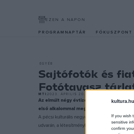
EZEN A NAPON
PROGRAMNAPTÁR
FÓKUSZPON
EGYÉB
Sajtófotók és fia
Fotótavasz tárla
MTI
2023. ÁPRILIS 20.
Az elmúlt négy évtized legjobb sajtófotó
kultura.hu
első alkalommal megrendezett Pécsi Fotót
If you wish 
A pécsi kulturális negyedet fenntartó Zsoln
sensitive in
udvarán, a létesítményben lévő m21 Galériában é
confirm you