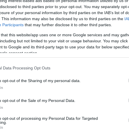
eing interest-based ads based on personal information utilized by us or
bb s
ajtófotói című kiállítással az m21 Galériáb
disclosed to third parties prior to your opt-out. You may separately opt-
mutatkozásával a Zsolnay Negyed udvarán indul á
losure of your personal information by third parties on the IAB’s list of
. This information may also be disclosed by us to third parties on the
IA
Participants
that may further disclose it to other third parties.
ő alkotásokat bemutató kiállítást 1981 óta szervezik pályázati f
 that this website/app uses one or more Google services and may gath
n álló Művészetek és Irodalom Háza emeletén található Martyn Fe
including but not limited to your visit or usage behaviour. You may click 
lítás
Inside out, a humánum lenyomata
címmel.
 to Google and its third-party tags to use your data for below specifi
ogle consent section.
s környezete jelenik meg, beleértve minden lehetséges hatást,
mészet az ember érintésével, vagy a városok az emberi létezés telje
l Data Processing Opt Outs
g is ismert és elismert alkotók mellett bemutatkozási és fejlődés
o opt-out of the Sharing of my personal data.
In
ezvénye lesz az az április 28-án nyíló tárlat,
o opt-out of the Sale of my Personal Data.
In
to opt-out of processing my Personal Data for Targeted
ív tárlat a 2005-ben elhunyt művész korábban a világ számos pon
ing.
In
ahol az életmű minden tematikáját és korszakát felölelő száz fot