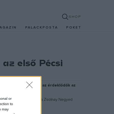
SHOP
AGAZIN
PALACKPOSTA
POKET
 az első Pécsi
kát is megtekinthetik az érdeklődők az
sonal or
eremtő rendezvény idén a Zsolnay Negyed
ection to
ou may