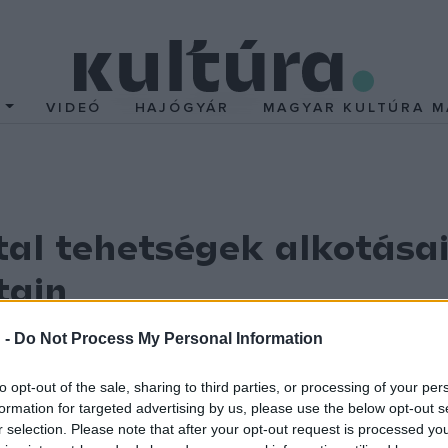
T
VIDEÓ
HAJÓGYÁR
MAGYAR KULTÚRA M
tal tehetségek alkotásai
tain
i mellett fiatal tehetségek munkáit és Szász János hagyaté
 -
Do Not Process My Personal Information
avasz keretében április 21-től.
to opt-out of the sale, sharing to third parties, or processing of your per
ay Örökségkezelő NKft. (ZSÖK) közleménye szerint a hagyományt
formation for targeted advertising by us, please use the below opt-out s
s a belvárosi Martyn Ferenc Galériában kínál kiállításokat.
r selection. Please note that after your opt-out request is processed y