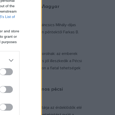
 personal
an, valamint a 41. Magyar
out of the
prilis 21-én.
 downstream
B’s List of
ormában Szalay Zoltán Táncsics Mihály-díjas
er and store
renc Galériában szintén péntektől Farkas B.
to grant or
ed purposes
 amelyet egymásra gyakorolnak: az emberek
s hiányával. A kiállítás jól illeszkedik a Pécsi
i lehetőséget biztosítson a fiatal tehetségek
 amelyen Szász János pécsi
tját bejárt hagyatékát tárja az érdeklődők elé
ográfia eddig páratlan betekintést nyújt a