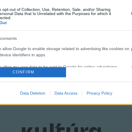
a kialakított képet.
o opt-out of Collection, Use, Retention, Sale, and/or Sharing
ersonal Data that Is Unrelated with the Purposes for which it
lected.
Out
consents
o allow Google to enable storage related to advertising like cookies on
evice identifiers in apps.
AVASZ
PROGRAM
o allow my user data to be sent to Google for online advertising
CONFIRM
s.
to allow Google to send me personalized advertising.
Data Deletion
Data Access
Privacy Policy
o allow Google to enable storage related to analytics like cookies on
evice identifiers in apps.
o allow Google to enable storage related to functionality of the website