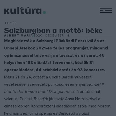
M
EGYÉB
Salzburgban a mottó: béke
ALBERT MÁRIA
2020. DECEMBER 14.
Meghirdették a Salzburgi Pünkösdi Fesztivál és az
Ünnepi Játékok 2021-es teljes programját, mindenki
optimizmussal telve várja a tavaszt és a nyarat. 46
helyszínen 168 előadást terveznek, köztük 31
operaelőadást, 44 színházi estét és 93 koncertet.
Május 21. és 24. között a Cecilia Bartoli művészeti
vezetésével szervezett pünkösdi eseményen
Händel Il
trionfo del Tempo e del Disinganno
című oratóriumát,
valamint Puccini
Toscáját
játsszák Anna Netrebkóval a
címszerepben. Koncertszerű előadásban szólal meg Morton
Feldman
Sem
című operája és Berlioztól a
Faust