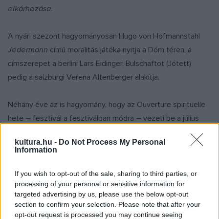
elkárhozása.
A nyári szezont hagyományosan Hugo von Hofmannstahl
Jedermann
című moralitás játéka nyitja a Dóm téren, a
címszerepet a berlini Lars Eidinger, Bulschaftot (Jótett)
pedig a salzburgi Verena Altenberger alakítja.
Néhány éve az is hagyomány, hogy az Ouverture spirituelle
hete – fesztivál a fesztiválban módra – vezeti be a július
25-én kezdődő törzsprogramot. A mottó és a téma 2021-
kultura.hu -
Do Not Process My Personal
ben: Pax, azaz Béke.
Information
Elsősorban azokat a produkciókat valósítják meg, amelyeket
If you wish to opt-out of the sale, sharing to third parties, or
processing of your personal or sensitive information for
2020-ban, a Festspiele 100. évfordulóján kellett volna
targeted advertising by us, please use the below opt-out
bemutatni, de a korlátozások miatt elmaradtak. Romeo
section to confirm your selection. Please note that after your
Castellucci rendezésében kerül színpadra Mozart
Don
opt-out request is processed you may continue seeing