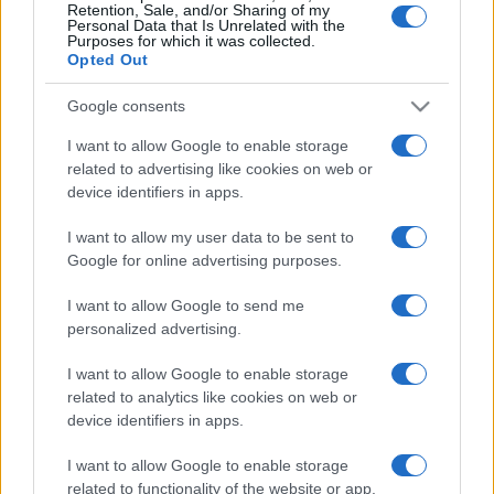
Retention, Sale, and/or Sharing of my
amelyeket már 2020-ra meghirdettek. A Burgtheaterrel
Personal Data that Is Unrelated with the
Purposes for which it was collected.
közös produkció Schiller
Stuart Máriája
, Martin Kusej
Opted Out
rendezésében. Johann Sebastian Bach hat csellószvitjére a
Google consents
világhírű Anne Teresa De Keersmaeker készít koreográfiát,
társulata, a Compagnie Rosas számára.
I want to allow Google to enable storage
related to advertising like cookies on web or
device identifiers in apps.
Két születésnapot is köszönt a fesztivál, Riccardo Muti
karmester 80, Friedrich Cerha zeneszerző 95 éves. Muti két
I want to allow my user data to be sent to
Google for online advertising purposes.
koncerten vezényli jelenlegi együttesét, a Chicago
Symphony Orchestrát. Friedrich Cerha 95. születésnapja
I want to allow Google to send me
alkalmából pedig az ORF Szimfonikus Zenekara az alkotó
personalized advertising.
Spiegel (Tükör)
című ciklusát mutatja be.
I want to allow Google to enable storage
related to analytics like cookies on web or
Az Ünnepi Játékokat augusztus 31-én ismétlésként a
device identifiers in apps.
pünkösdi
Tosca
produkció zárja. Az előadásban a
I want to allow Google to enable storage
Kolozsváron született, jelentős karrier előtt álló fiatal magyar
related to functionality of the website or app.