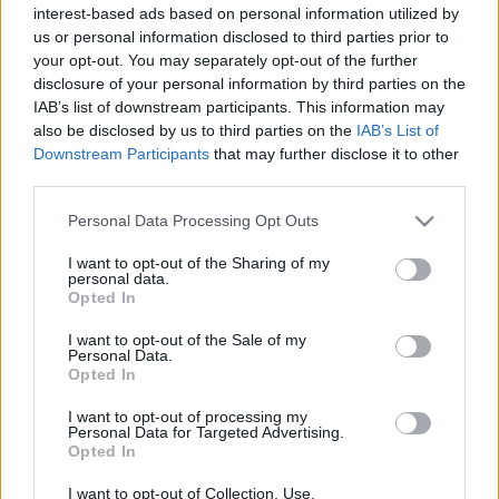
interest-based ads based on personal information utilized by
Giovannija
, az olasz baritonnal, Davide Lucianóval a
us or personal information disclosed to third parties prior to
címszerepben. A 2020 nyarán, a rövid fesztiválon
your opt-out. You may separately opt-out of the further
bemutatott Richard Strauss operát, az
Elektrát
hét estén
disclosure of your personal information by third parties on the
IAB’s list of downstream participants. This information may
ismét eljátsszák, 2021-ben is az impulzív litván szoprán
also be disclosed by us to third parties on the
IAB’s List of
Aušrine Stundyte alakítja a főszerepet. Újrázzák Mozart
Cosi
Downstream Participants
that may further disclose it to other
fan tuttéját
is, a fiatal német karmesternő Joana Mallwitz
third parties.
vezényli ezúttal is a Bécsi Filharmonikusokat.
Please note that this website/app uses one or more Google
Personal Data Processing Opt Outs
services and may gather and store information including but
not limited to your visit or usage behaviour. You may click to
I want to opt-out of the Sharing of my
Egy év késéssel debütál Luigi Nono
Intolleranza 1960
című
personal data.
grant or deny consent to Google and its third-party tags to
Opted In
darabja, amely a művészeti vezető, Markus Hinterhäuser
use your data for below specified purposes in below Google
szívügye, a mű szenvedélyesen utasítja el a rasszizmust, az
consent section.
I want to opt-out of the Sale of my
Personal Data.
intoleranciát, az elnyomást és az emberi méltóság
Opted In
megsértését. Ingo Metzmacher vezeti a Bécsi
I want to opt-out of processing my
Filharmonikusokat a Felsenreitschuléban.
Personal Data for Targeted Advertising.
Opted In
A drámaprogram kizárólag olyan produkciókból áll,
I want to opt-out of Collection, Use,