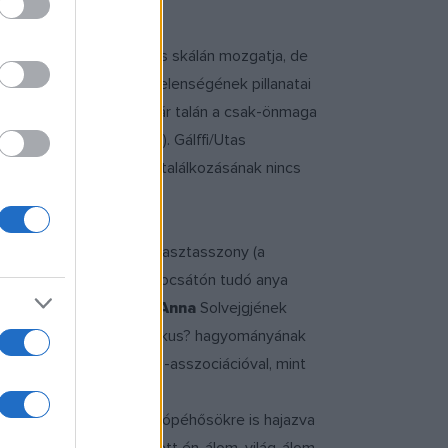
d) és torzulásait széles skálán mozgatja, de
gyik lenyomata. Félmeztelenségének pillanatai
 utasra tartogatja őt (bár talán a csak-önmaga
 a szuverenitás-titkot). Gálffi/Utas
ája ? azonban kettejük találkozásának nincs
r ?seként, az özvegy parasztasszony (a
g dorgálni is csak megbocsátón tudó anya
 ? ugyanígy
Szandtner Anna
Solvejgjének
játszás legfőbb, ?akadémikus? hagyományának
ésen, és a végén, Piet?-asszociációval, mint
eer fejét.
válfaját is hordozva, a kópéhősökre is hajazva