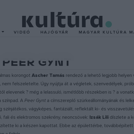
T
VIDEÓ
HAJÓGYÁR
MAGYAR KULTÚRA M
 - PEER GYNT
atalmas korongot
Ascher Tamás
rendező a lehető legjobb helyen 
nem felszeletelte. Úgy nyújtja át a végletek, szenvedélyek, prób
től elevenek ? még a lelassuló, ismétlőbb részekben is ? a vonat
a színpad. A
Peer Gynt
a címszereplő szürkeállományának és lelk
színjátékos, vágyképes, fantáziált, reflektált ki- és visszavetülés
lő, fali és elektromos szekrény, neoncsövek:
Izsák Lili
díszlete a k
ítette ki a készen kapottat. Ebbe az épülettérbe, továbbépített