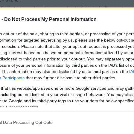
n a fehér.
dícióig tartó csodás világjárásának, világfutásának állomásait, a stá
ragédiájá
ban ? az Ibsenével egykorú drámai költeményben ? az ?
 -
Do Not Process My Personal Information
, hogy végre a ?jó? (számára kedvező) irányba forduljon. A viszon
uzsina
virtuóz jelmezeibe bújt színészek jel-mivolta, emberi és 
to opt-out of the sale, sharing to third parties, or processing of your per
formation for targeted advertising by us, please use the below opt-out s
évek legsikerültebb jelmezkollekcióinak egyike ez, az északi mint
r selection. Please note that after your opt-out request is processed y
ókig, kellékszerű kiegészítőkig (például a manófarkakig). Az öltöze
eing interest-based ads based on personal information utilized by us or
bszárak ellentétező jelmezdialógusa.
disclosed to third parties prior to your opt-out. You may separately opt-
losure of your personal information by third parties on the IAB’s list of
. This information may also be disclosed by us to third parties on the
IA
kell seregleniük. Aschernél ez sok kandikálással, kukucskálással
Participants
that may further disclose it to other third parties.
onálásokkal. Az el-elnyugvó nyüzsgés, a térbeli, alakzati átmosód
 that this website/app uses one or more Google services and may gath
ájától meg-megtámogatva). A kulissza sosem tömött, mégis minth
including but not limited to your visit or usage behaviour. You may click 
ányada folyton figurából figurába siklik, ám ahogy a váltott ru
 to Google and its third-party tags to use your data for below specifi
ogle consent section.
s), úgy érvényesülnek itt az este héttől negyed tizenegyig domin
san cincogó egérke,
Für Anikó
a női ikon,
Bíró Kriszta
a szemüve
l Data Processing Opt Outs
böntőként is),
Vajda Milán
az óriáscsecsemő.
Király Dánel e. h.,