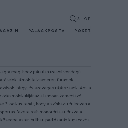
SHOP
AGAZIN
PALACKPOSTA
POKET
vágta meg, hogy páratlan ízeivel vendégül
atételek, álmok, lelkiismereti futamok
kozások, tárgyi és szöveges rájátszások. Ami a
e óriásmolekulájának állandóan komédiázó,
e ? logikus tehát, hogy a színházi tér legyen a
opottas fekete szín monotóniáját őrizve a
 közegbe aztán hullhat, padlózatán kupacokba