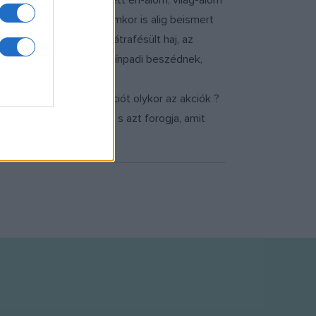
csalása a hiába kergetett én-álom, világ-álom
yolálva az utolsó stádiumkor is alig beismert
 is menne ? a simán hátrafésült haj, az
 a tiszta és komplex színpadi beszédnek,
i, hogy a burjánzó dikciót olykor az akciók ?
 forog a dráma-korong, s azt forogja, amit