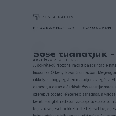
EZEN A NAPON
PROGRAMNAPTÁR
FÓKUSZPON
EGYÉB
Sose tudhatjuk
ARCHÍV
2012. ÁPRILIS 23.
A sokrétegű filozófiai rakott palacsintát, e h
lásson az Örkény István Színházban. Megvágta, 
cikkelyeit, hogy egyben maradjon az egész. Et
darabot, a darab előadását összetartja: maga 
szerepváltogató, énkereső sarjadása, a valóság 
keret. Hangfal, radiátor, vízcsap, tűzcsap, töm
legszükségesebbekkel tette teljesebbé, egész