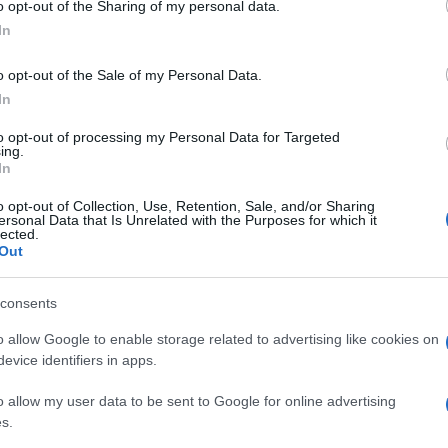
sokaságba: arcukon ott a peeri visszfény.
o opt-out of the Sharing of my personal data.
In
szerepe ez az Örkényben. A megalázott menyasszony-alakot (Ingri
o opt-out of the Sale of my Personal Data.
ágazni. Csúnyul és szépül: ő is a folyton önmaga-ellentéte Peer e
In
ítelenségét.
Gálffi László
t nem elegyíti a sokadalomba Ascher: Az
to opt-out of processing my Personal Data for Targeted
más csuklyás-félárnyékos kórussal jeleníti meg e Hang-szereplőt,
ing.
l kerekedik fölébe. Jelenése a röpke színpadi létezés iskolapéld
In
o opt-out of Collection, Use, Retention, Sale, and/or Sharing
ersonal Data that Is Unrelated with the Purposes for which it
lected.
tközeli észjárásról mindent tudva inkább dévaj, mint drámai mate
Out
 nevetéskultúra bölcsességéből vezethető le a mihaszna fiát mé
consents
s fiával szolidáris virgoncsága finoman, poétikusan meglassított
 már nem is lehetne, már-már paródiája önmagának és a Solvejg-
o allow Google to enable storage related to advertising like cookies on
evice identifiers in apps.
árja), ám sem ő, sem az előadás nem kapható rajta egyensúly-vét
anyai ölébe a megöregedett, az életből távozó örök szerelme, P
o allow my user data to be sent to Google for online advertising
rep. Csontossága, szíjassága, szögletessége a donkihótizmus egy 
s.