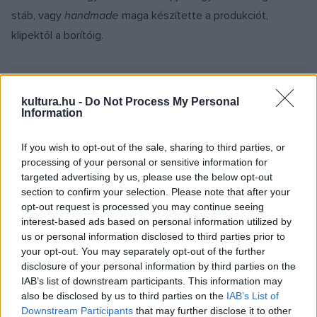
stáb, vagy
handmade
maga készítette a produkciót,
klipektől a borítóig.
kultura.hu -
Do Not Process My Personal
Information
Nos, mindez mindegy annak fényében, hogy itt egy
If you wish to opt-out of the sale, sharing to third parties, or
majdnem hibátlan poplemez, mely megidézi a
pin-up
processing of your personal or sensitive information for
modellek 50-es évekbeli világát, de itt van az
Amerikai
targeted advertising by us, please use the below opt-out
section to confirm your selection. Please note that after your
szépség
című film hangulata is, a Linch-mozik idilli kisvárosi
opt-out request is processed you may continue seeing
nyomasztó rémálmai, de itt van
Britney Spears
is, ahogy
interest-based ads based on personal information utilized by
ehhez a zenés asztaltáncoltatáshoz meghívták
Kate Bush
t
us or personal information disclosed to third parties prior to
your opt-out. You may separately opt-out of the further
is. Mi lenne, ha egyszer az életben nem próbálnánk meg
disclosure of your personal information by third parties on the
analizálni, hogy mitől jó egy kapcsolat, hanem csak jól
IAB’s list of downstream participants. This information may
éreznénk magunkat benne? ? teszik fel a kérdést a
also be disclosed by us to third parties on the
IAB’s List of
Downstream Participants
that may further disclose it to other