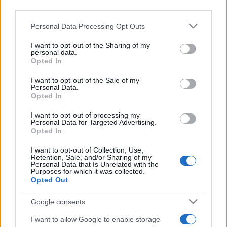
tinédzser szerelmesek. Nos, ha ez mégsem megy, akkor
third parties.
vizsgáljuk meg a
Lana Del Rey
-univerzumot, melyben
Please note that this website/app uses one or more Google
Personal Data Processing Opt Outs
fontos szerep jut az amerikai kertvárosi álmok mögött
services and may gather and store information including but
meghúzódó frusztrációknak, rémálmoknak, a
not limited to your visit or usage behaviour. You may click to
I want to opt-out of the Sharing of my
personal data.
tömegkultúrának, a show businessnek, lakókocsinak, a
grant or deny consent to Google and its third-party tags to
Opted In
use your data for below specified purposes in below Google
fehérre festett kerítéseknek, a sportosan rövidre nyírt
consent section.
I want to opt-out of the Sale of my
gyepnek, a fűben megbújó (a
Kék bársony
ból ismert)
Personal Data.
Opted In
levágott fülnek, az amerikai lobogónak, a tinédzser
lányoknak, akik egyszerre játsszák a felnőttet és az ötéves
I want to opt-out of processing my
Personal Data for Targeted Advertising.
kislányt, de lelkileg inkább az ötéves énjükhöz állnak
Opted In
közelebb. Nehéz lenne kiemelni egy-egy dalt, mert tényleg
I want to opt-out of Collection, Use,
mindegyik másért jó, de talán a címadó,
Born To Die
című
Retention, Sale, and/or Sharing of my
Personal Data that Is Unrelated with the
nyitó szám az, amely azonnal ?megveszi a hallgatót?,
Purposes for which it was collected.
Opted Out
ugyanakkor nem ez a legnagyobb sláger, hanem a
Blue
Jeans
, a
Video Games
, a
Dark Paradise
és talán a
Google consents
Summertime Sadness
. Míg a többi csaj,
Fiona Apple
,
I want to allow Google to enable storage