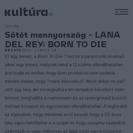
M
EGYÉB
Sötét mennyország - LANA
DEL REY: BORN TO DIE
ARCHÍV
2012. JÚNIUS 28.
Itt egy lemez, a
Born To Die
? hozzá a parancsoló érvényű
siker, egy lemez, melynek mind a 12 száma ellenállhatatlan,
érzi-tudja az ember, hogy ilyen produkció nem születik
minden évben, hogy ?máris klasszikus?. Most akkor mi van?
Jött egy lány, aki tömegkultúra lim-lomjaiból készített indie-
lemezt, megtalálta a mainstream és az underground közötti
mértani közepet és egyszerűen ellenállhatatlan. A legfurább
az egészben, hogy mindenki arról beszél, hogy a 25 éves
lány vajon feltöltette-e a száját és hogy szegény családból
származik-e, vagy milliomos az apja, hogy van-e mögötte