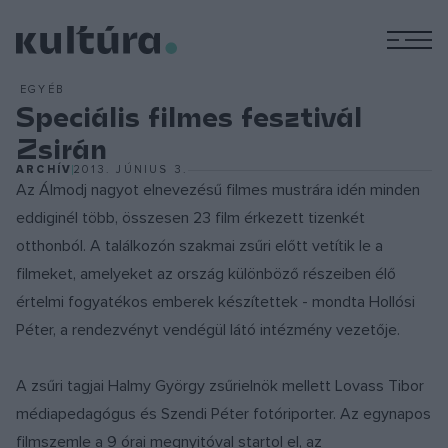
M
EGYÉB
Speciális filmes fesztivál
Zsirán
ARCHÍV
2013. JÚNIUS 3.
Az Álmodj nagyot elnevezésű filmes mustrára idén minden
eddiginél több, összesen 23 film érkezett tizenkét
otthonból. A találkozón szakmai zsűri előtt vetítik le a
filmeket, amelyeket az ország különböző részeiben élő
értelmi fogyatékos emberek készítettek - mondta Hollósi
Péter, a rendezvényt vendégül látó intézmény vezetője.
A zsűri tagjai Halmy György zsűrielnök mellett Lovass Tibor
médiapedagógus és Szendi Péter fotóriporter. Az egynapos
filmszemle a 9 órai megnyitóval startol el, az