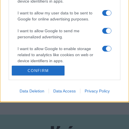
device identifiers in apps.
I want to allow my user data to be sent to
Az évek során a fogyatékkal élő emberek körében egyre
Google for online advertising purposes.
népszerűbbnek örvend a mozgóképes kifejezési forma,
amelynek segítségével változatos formában fejezhetik ki
I want to allow Google to send me
personalized advertising.
önálló gondolataikat a világról és önmagukról.
I want to allow Google to enable storage
related to analytics like cookies on web or
device identifiers in apps.
CONFIRM
I want to allow Google to enable storage
HÍREK
related to functionality of the website or app.
I want to allow Google to enable storage
Data Deletion
Data Access
Privacy Policy
MEGOSZTÁS
related to personalization.
I want to allow Google to enable storage
related to security, including authentication
functionality and fraud prevention, and other
user protection.