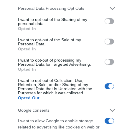
segítik, felkészítésükben az egri Magyar Speciális Művészeti
Please note that this website/app uses one or more Google
Personal Data Processing Opt Outs
services and may gather and store information including but
Műhely Egyesület működik közre. A sérültek segítői az
not limited to your visit or usage behaviour. You may click to
I want to opt-out of the Sharing of my
alkotási folyamat során igyekeznek háttérben maradni, s
personal data.
grant or deny consent to Google and its third-party tags to
Opted In
csak azokat a munkafázisokat végzik el, amelyekre a
use your data for below specified purposes in below Google
consent section.
fogyatékosok nem képesek - mutatott rá az
I want to opt-out of the Sale of my
Personal Data.
intézményvezető, hozzátéve, hogy az egyesületnek
Opted In
köszönhetően a leghatásosabb filmek eljutnak egy-egy
I want to opt-out of processing my
nemzetközi bemutatóra is.
Personal Data for Targeted Advertising.
Opted In
Az alkotásokat Halmy György filmrendező elnökletével
I want to opt-out of Collection, Use,
Retention, Sale, and/or Sharing of my
értékeli a szakmai zsűri. Ő már évek óta műhelymunka
Personal Data that Is Unrelated with the
Purposes for which it was collected.
keretében dolgozik a filmezés iránt érdeklődő sérültekkel
Opted Out
és segítőikkel. Ennek nyomán körvonalazódik az az
Google consents
eszköztár, amely segíti előhívni és kifejezésre juttatni az
I want to allow Google to enable storage
értelmi sérültek gondolatait - mondta el Fábián Gábor, a
related to advertising like cookies on web or
zsirai filmszemle kezdeményezője.