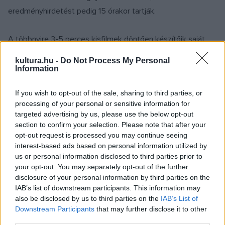
eredményhirdetést pedig 15 órakor tartják.
A többnyire 3-5 perces kisfilmek döntően készítőik saját
világát, a maguk életét mutatják be. Ezek a filmek őszinték,
kultura.hu -
Do Not Process My Personal
a hiteles önkifejezés megnyilvánulásai. Olyan világra nyitnak
Information
kaput, amely egyébként ritkán nyílik meg - fogalmazott
If you wish to opt-out of the sale, sharing to third parties, or
Fábián Gábor, aki a zsirai intézmény munkatársaként
processing of your personal or sensitive information for
foglalkozik az otthon mozgóképkészítés iránt érdeklődő
targeted advertising by us, please use the below opt-out
lakóival.
section to confirm your selection. Please note that after your
opt-out request is processed you may continue seeing
interest-based ads based on personal information utilized by
A filmkészítők megélik az alkotás örömét, elismerést
us or personal information disclosed to third parties prior to
kapnak. Ezeknek a tényezőknek lényeges
your opt-out. You may separately opt-out of the further
disclosure of your personal information by third parties on the
személyiségformáló hatása van - utalt a korábbi
IAB’s list of downstream participants. This information may
seregszemlék tapasztalataira Hollósi Péter.
also be disclosed by us to third parties on the
IAB’s List of
Downstream Participants
that may further disclose it to other
third parties.
A munka során a sérülteket filmezésben jártas emberek