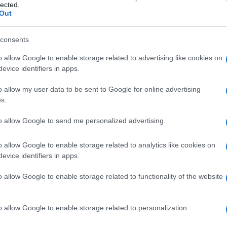
műtermében.
lected.
Out
zerzője a Zsolnay család által ihletett munkájáról mesél, amely a
consents
o allow Google to enable storage related to advertising like cookies on
zecesszió világnapját június 10-én, mely a katalán Antoni Gaudí
evice identifiers in apps.
y Negyed
honlapján
olvashatók további részletek.
o allow my user data to be sent to Google for online advertising
s.
to allow Google to send me personalized advertising.
FOGLALKOZÁS
LECHNER ÖDÖN
P. HORVÁTH TAMÁS
PÉCS
PROGRAM
SZEC
o allow Google to enable storage related to analytics like cookies on
evice identifiers in apps.
o allow Google to enable storage related to functionality of the website
o allow Google to enable storage related to personalization.