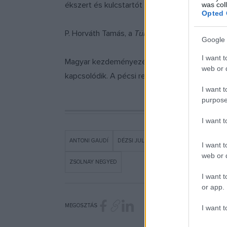
ékszert és kulcstartót Zsolnay Júlia egykori 
was col
Opted 
P. Horváth Tamás, a
Tündérváros
című regény s
Google 
I want t
Magyar kezdeményezésre 2013 óta ünneplik a s
web or d
kapcsolódik. A pécsi rendezvényről a Zsolna
I want t
purpose
I want 
ANTONI GAUDÍ
DÉZSI JULIANNA
HÍREK
KÉZMŰVES 
I want t
web or d
ZSOLNAY NEGYED
I want t
or app.
MEGOSZTÁS
I want t