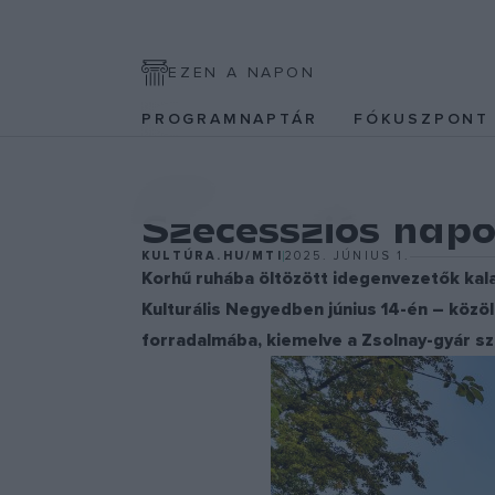
EZEN A NAPON
PROGRAMNAPTÁR
FÓKUSZPON
PROGRAM
Szecessziós nap
KULTÚRA.HU/MTI
2025. JÚNIUS 1.
Korhű ruhába öltözött idegenvezetők kala
Kulturális Negyedben június 14-én – közö
forradalmába, kiemelve a Zsolnay-gyár sze