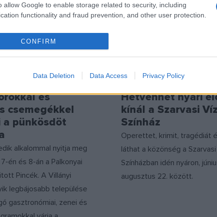
o allow Google to enable storage related to security, including
cation functionality and fraud prevention, and other user protection.
CONFIRM
Data Deletion
Data Access
Privacy Policy
PROGRAM
orokkal és
Hetvenhét nyári e
lis csemegékkel
kínál a Szarvasi Víz
i a pünkösdöt
Színház
a
Operettet, krimit, tragédiát é
dik alkalommal nyitja meg
láthat a közönség a Szarvasi 
s 7-én és 8-án a Palkonyai
Színházban idén nyáron, júniu
tott Pincék. A Villányi
augusztus 22. között.
yik legbájosabb települése
gő gasztronómiai, zenei és
rogramokkal várja a