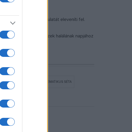
 szecessziós Pécs hangulatát eleveníti fel.
 és Lechner Ödön építészek halálának napjához
ESSZIÓ
TEMATIKUS NAP
TEMATIKUS SÉTA