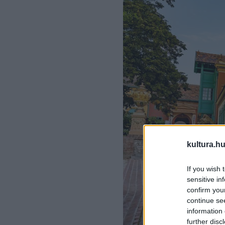
kultura.hu
If you wish 
sensitive in
confirm you
continue se
information 
further disc