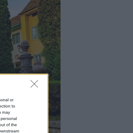
sonal or
ection to
ou may
 personal
out of the
 downstream