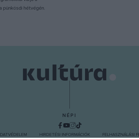
 a pünkösdi hétvégén.
NÉPI
DATVÉDELEM
HIRDETÉSI INFORMÁCIÓK
FELHASZNÁLÁSI F