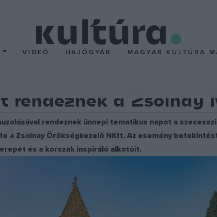
T
VIDEÓ
HAJÓGYÁR
MAGYAR KULTÚRA M
ot rendeznek a Zsolnay
uzolásával rendeznek ünnepi tematikus napot a szecesszió
lte a Zsolnay Örökségkezelő NKft. Az esemény betekintést
repét és a korszak inspiráló alkotóit.