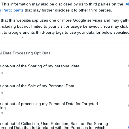
. This information may also be disclosed by us to third parties on the
IA
Participants
that may further disclose it to other third parties.
 that this website/app uses one or more Google services and may gath
including but not limited to your visit or usage behaviour. You may click 
 to Google and its third-party tags to use your data for below specifi
 Shutterstock/posztos
ogle consent section.
l Data Processing Opt Outs
ehetnek részt. Korhű ruhákba öltözött idegenvezetők vezetik v
o opt-out of the Sharing of my personal data.
ssziós ékszerkészítést, továbbá egy izgalmas irodalmi beszélge
In
nykorát, az eozintechnika világát és a korszak meghatározó alko
o opt-out of the Sale of my Personal Data.
k olyan emblematikus alkotói, mint Gaudí, Lechner Ödön, Rippl-Ró
In
to opt-out of processing my Personal Data for Targeted
ing.
In
slapokat hajtogathatnak egy alkotóprogram részeként Dézsi Jul
 során a porcelángyártásról is mesél. Emellett az érdeklődők ma
o opt-out of Collection, Use, Retention, Sale, and/or Sharing
ersonal Data that Is Unrelated with the Purposes for which it