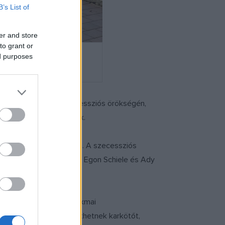
B’s List of
er and store
to grant or
ed purposes
égig őket a negyed szecessziós örökségén,
tésen is részt vehetnek.
tóit egy séta keretében. A szecessziós
nai József, Gustav Klimt, Egon Schiele és Ady
ianna porcelánfestő szakmai
kramétechnikával készíthetnek karkötőt,