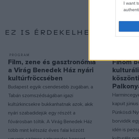
I want t
authenti
EZ IS ÉRDEKELHETI
PROGRAM
PROGRAM
Film, zene és gasztronómia
Finom b
a Virág Benedek Ház nyári
kulturá
kultúrfröccsében
köszönt
Palkony
Budapest egyik csendesebb zugában, a
Harmincegye
Tabán szomszédságában igazi
kapuit júniu
kultúrkincsekre bukkanhatnak azok, akik
Pünkösdi Nyi
nyári szabadidejük egy részét a
borvidék eg
fővárosban töltik. A Virág Benedek Ház
idén is pezs
több mint kétszáz éves falai között
kulturális p