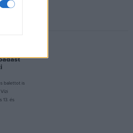
lőadást
i
s balettot is
Vízi
s 13. és