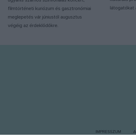
ugyanis számos színvonalas koncert,
látogatókat
filmtörténeti kuriózum és gasztronómiai
meglepetés vár júniustól augusztus
végéig az érdeklődőkre.
IMPRESSZUM
A