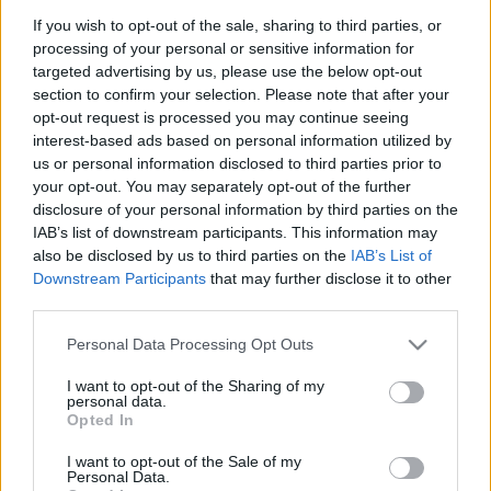
fotót. Széchenyi Zsigmond az expedíciókat albumokban
If you wish to opt-out of the sale, sharing to third parties, or
processing of your personal or sensitive information for
örökítette meg. A több ezer képet dátummal, a helyszín
targeted advertising by us, please use the below opt-out
megadásával és történetekkel is kiegészítette. Több mint
section to confirm your selection. Please note that after your
1300 trófeából álló gyűjteménye a második világháborúban
opt-out request is processed you may continue seeing
interest-based ads based on personal information utilized by
odaveszett, de a 3500-4000 kötetből álló, ritkaságokat is
us or personal information disclosed to third parties prior to
tartalmazó vadászati könyvgyűjteménye megmenekült, és a
your opt-out. You may separately opt-out of the further
mai napig a Magyar Természettudományi Múzeum
disclosure of your personal information by third parties on the
IAB’s list of downstream participants. This information may
különgyűjteményeként kutatható.
also be disclosed by us to third parties on the
IAB’s List of
Downstream Participants
that may further disclose it to other
A Monarchiában nemesként nevelkedett grófot 1951-ben
third parties.
kitelepítették Budapestről, és a Keszthelyi Helikon
Please note that this website/app uses one or more Google
Personal Data Processing Opt Outs
Könyvtárban lett állományon kívüli segéderő. A vadász-író-
services and may gather and store information including but
not limited to your visit or usage behaviour. You may click to
I want to opt-out of the Sharing of my
fényképész Széchenyi végül vadászati szaktudása és
personal data.
grant or deny consent to Google and its third-party tags to
Opted In
népszerű művei miatt költözhetett vissza a fővárosba az
use your data for below specified purposes in below Google
1950-es évek végén.
consent section.
I want to opt-out of the Sale of my
Personal Data.