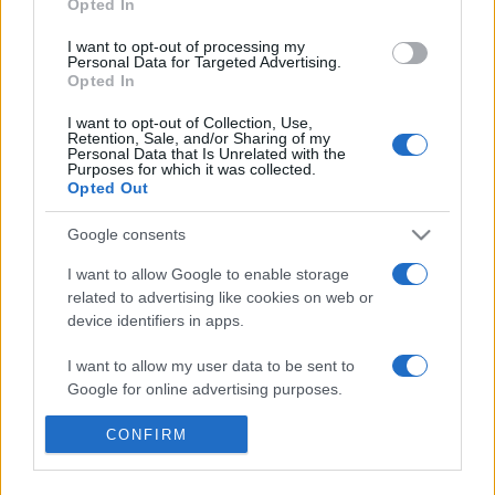
Opted In
Nyitókép: Széchenyi Zsigmond utazó író, vadász egy
I want to opt-out of processing my
újságcikket vág ki az íróasztalánál otthonában (1959). Fotó:
Personal Data for Targeted Advertising.
Opted In
MTI/Bojár Sándor
I want to opt-out of Collection, Use,
Retention, Sale, and/or Sharing of my
Personal Data that Is Unrelated with the
Purposes for which it was collected.
Opted Out
CAPA KÖZPONT
FOTÓKIÁLLÍTÁS
GRÓF SZÉCHENYI ZSIGMOND
Google consents
I want to allow Google to enable storage
PROGRAM
VADÁSZATI ÉS TERMÉSZETI VILÁGKIÁLLÍTÁS
related to advertising like cookies on web or
device identifiers in apps.
MEGOSZTÁS
I want to allow my user data to be sent to
Google for online advertising purposes.
I want to allow Google to send me
CONFIRM
personalized advertising.