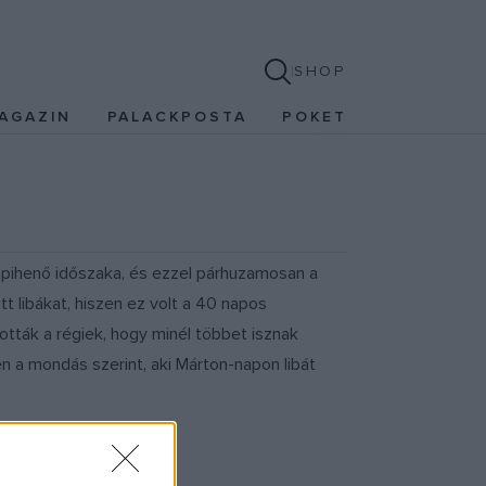
SHOP
AGAZIN
PALACKPOSTA
POKET
, pihenő időszaka, és ezzel párhuzamosan a
 libákat, hiszen ez volt a 40 napos
tották a régiek, hogy minél többet isznak
n a mondás szerint, aki Márton-napon libát