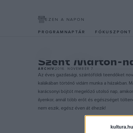
EZEN A NAPON
PROGRAMNAPTÁR
FÓKUSZPON
EGYÉB
Szent Márton-n
ARCHÍV
2016. NOVEMBER 7.
Az éves gazdasági, szántóföldi teendőket nove
kalákában történő vidám munka a házakban. Már
karácsonyi böjtöt megelőző utolsó nap, amikor 
ilyenkor, annál több erőt és egészséget tölte
nem eszik, egész éven át éhezik!
kultura.hu