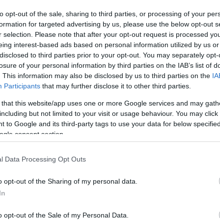
to opt-out of the sale, sharing to third parties, or processing of your per
formation for targeted advertising by us, please use the below opt-out s
tor gondoskodik arról, hogy látogatói elkerüljék ezt a fenyegeté
r selection. Please note that after your opt-out request is processed y
ére a fedett, fűtött sátorban tíz családi pincészet kínálja kézműv
eing interest-based ads based on personal information utilized by us or
érik a fellépők: a literatúrát kedvelő felnőtteket irodalmi borkósto
disclosed to third parties prior to your opt-out. You may separately opt-
losure of your personal information by third parties on the IAB’s list of
latos sült gesztenyét, tököt, sült almát, vagy fogyaszthat kürtős
. This information may also be disclosed by us to third parties on the
IA
 élő népzenés táncházban melegedhet ki.
Participants
that may further disclose it to other third parties.
 that this website/app uses one or more Google services and may gath
including but not limited to your visit or usage behaviour. You may click 
 táncba invitálják a látogatókat Márton-napi búcsújukon, és nem m
 to Google and its third-party tags to use your data for below specifi
ogle consent section.
emes részt venni az együttes mulatságos legényavatásán is.
l Data Processing Opt Outs
árasztó kemencék és kályhák mellett bekapcsolódhatnak az őszi t
o opt-out of the Sharing of my personal data.
ban. Miközben jár a kezük, a Hagyományőrző Óvónők a nyelvüket
In
 a munkálkodókat.
o opt-out of the Sale of my Personal Data.