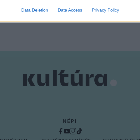
Data Deletion
Data Access
Privacy Policy
o allow Google to enable storage related to functionality of the website
o allow Google to enable storage related to personalization.
o allow Google to enable storage related to security, including
cation functionality and fraud prevention, and other user protection.
NÉPI