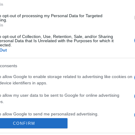
In
to opt-out of processing my Personal Data for Targeted
ing.
kézműves foglalkozásokon élhetik ki alkotóvágyukat, így sorra ké
In
sok.
o opt-out of Collection, Use, Retention, Sale, and/or Sharing
ersonal Data that Is Unrelated with the Purposes for which it
lected.
Out
consents
úztató koncert és magával sodró tánc zárja.
o allow Google to enable storage related to advertising like cookies on
evice identifiers in apps.
o allow my user data to be sent to Google for online advertising
gatas/programok/szent-marton-ujborfesztival-es-libator
s.
to allow Google to send me personalized advertising.
CONFIRM
o allow Google to enable storage related to analytics like cookies on
evice identifiers in apps.