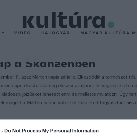
T
VIDEÓ
HAJÓGYÁR
MAGYAR KULTÚRA M
ap a Skanzenben
mber 11., azaz Márton napja zárja le. Elkezdődik a természet téli
ton-napon kóstolták meg először az újbort, és vágták le a tömött
kiadósan, jóízűeket lehetett enni, és mellette mulatozni. Úgy tar
nek magukba. Márton-napon kötelező libás ételt fogyasztani, hisze
 -
Do Not Process My Personal Information